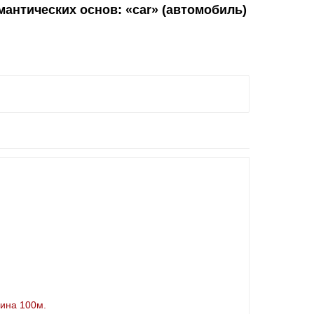
мантических основ: «car» (автомобиль)
лина 100м.