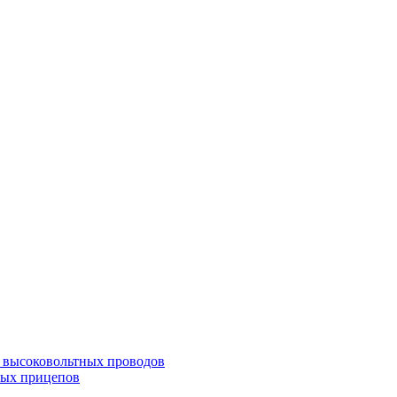
а высоковольтных проводов
ных прицепов