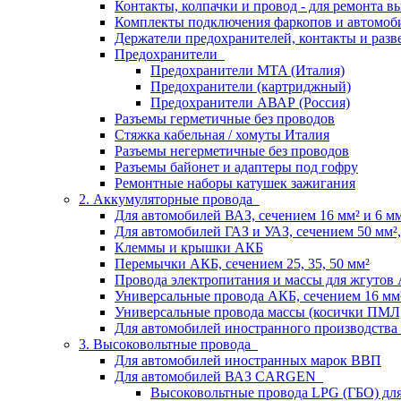
Контакты, колпачки и провод - для ремонта 
Комплекты подключения фаркопов и автомоб
Держатели предохранителей, контакты и разв
Предохранители
Предохранители MTA (Италия)
Предохранители (картриджный)
Предохранители АВАР (Россия)
Разъемы герметичные без проводов
Стяжка кабельная / хомуты Италия
Разъемы негерметичные без проводов
Разъемы байонет и адаптеры под гофру
Ремонтные наборы катушек зажигания
2. Аккумуляторные провода
Для автомобилей ВАЗ, сечением 16 мм² и 6 мм²
Для автомобилей ГАЗ и УАЗ, сечением 50 мм², 
Клеммы и крышки АКБ
Перемычки АКБ, сечением 25, 35, 50 мм²
Провода электропитания и массы для жгутов
Универсальные провода АКБ, сечением 16 мм
Универсальные провода массы (косички ПМЛ
Для автомобилей иностранного производства
3. Высоковольтные провода
Для автомобилей иностранных марок ВВП
Для автомобилей ВАЗ CARGEN
Высоковольтные провода LPG (ГБО) дл