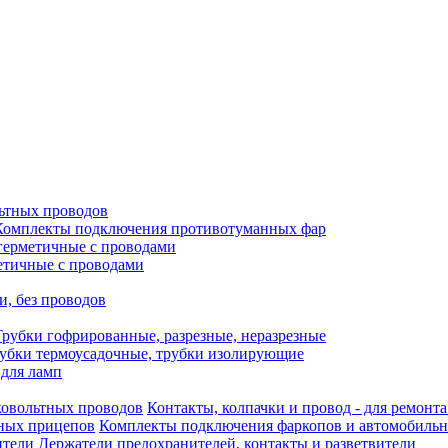
ьтных проводов
Комплекты подключения противотуманных фар
герметичные с проводами
етичные с проводами
и, без проводов
Трубки гофрированные, разрезные, неразрезные
убки термоусадочные, трубки изолирующие
 для ламп
Контакты, колпачки и провод - для ремонт
Комплекты подключения фаркопов и автомобиль
Держатели предохранителей, контакты и разветвители