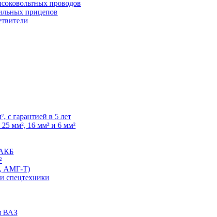
высоковольтных проводов
ильных прицепов
етвители
, с гарантией в 5 лет
25 мм², 16 мм² и 6 мм²
 АКБ
²
, АМГ-Т)
 и спецтехники
я ВАЗ