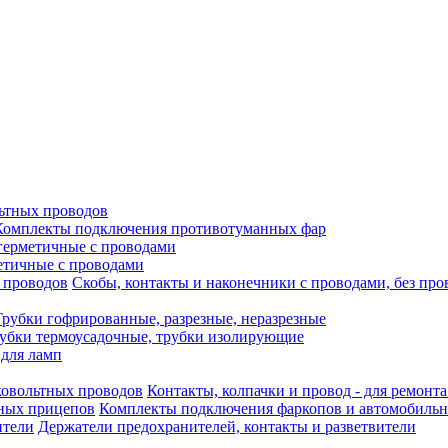
ьтных проводов
Комплекты подключения противотуманных фар
герметичные с проводами
етичные с проводами
Скобы, контакты и наконечники с проводами, без про
Трубки гофрированные, разрезные, неразрезные
убки термоусадочные, трубки изолирующие
 для ламп
Контакты, колпачки и провод - для ремонт
Комплекты подключения фаркопов и автомобиль
Держатели предохранителей, контакты и разветвители