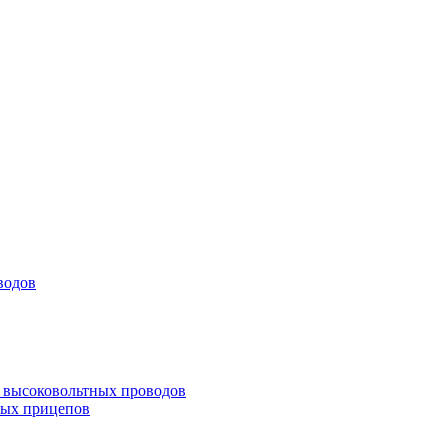
водов
а высоковольтных проводов
ных прицепов