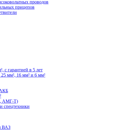
высоковольтных проводов
ильных прицепов
етвители
, с гарантией в 5 лет
25 мм², 16 мм² и 6 мм²
 АКБ
²
, АМГ-Т)
 и спецтехники
я ВАЗ