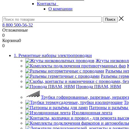
Контакты
О компании
8 800 500-56-32
Отложенные
0
Корзина
0
0
1. Ремонтные наборы электропроводки
Жгуты низковол
Разъемы не
Разъемы герм
Провода ПВАМ, НВМ
Трубки гофрированные, разрезные, неразре
Тр
Патроны и разъёмы
Изоляционная лента