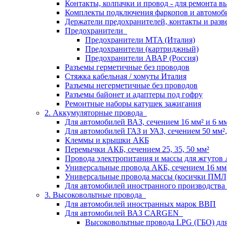
Контакты, колпачки и провод - для ремонта 
Комплекты подключения фаркопов и автомоб
Держатели предохранителей, контакты и разв
Предохранители
Предохранители MTA (Италия)
Предохранители (картриджный)
Предохранители АВАР (Россия)
Разъемы герметичные без проводов
Стяжка кабельная / хомуты Италия
Разъемы негерметичные без проводов
Разъемы байонет и адаптеры под гофру
Ремонтные наборы катушек зажигания
2. Аккумуляторные провода
Для автомобилей ВАЗ, сечением 16 мм² и 6 мм²
Для автомобилей ГАЗ и УАЗ, сечением 50 мм², 
Клеммы и крышки АКБ
Перемычки АКБ, сечением 25, 35, 50 мм²
Провода электропитания и массы для жгутов
Универсальные провода АКБ, сечением 16 мм
Универсальные провода массы (косички ПМЛ
Для автомобилей иностранного производства
3. Высоковольтные провода
Для автомобилей иностранных марок ВВП
Для автомобилей ВАЗ CARGEN
Высоковольтные провода LPG (ГБО) дл