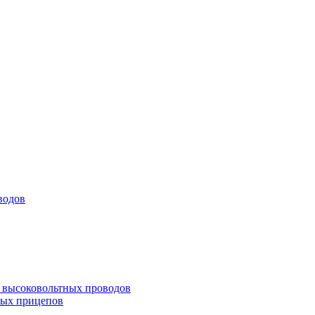
водов
а высоковольтных проводов
ных прицепов