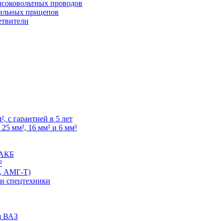
высоковольтных проводов
ильных прицепов
етвители
, с гарантией в 5 лет
25 мм², 16 мм² и 6 мм²
 АКБ
²
, АМГ-Т)
 и спецтехники
я ВАЗ