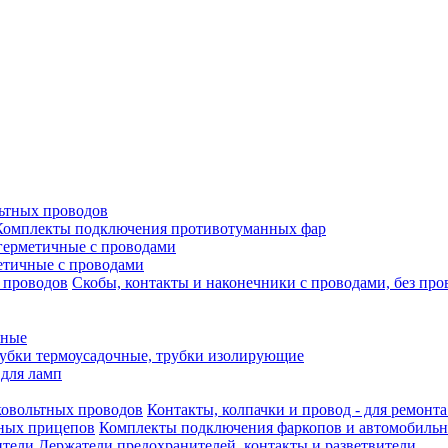
ьтных проводов
Комплекты подключения противотуманных фар
герметичные с проводами
етичные с проводами
Скобы, контакты и наконечники с проводами, без про
зные
убки термоусадочные, трубки изолирующие
 для ламп
Контакты, колпачки и провод - для ремонт
Комплекты подключения фаркопов и автомобиль
Держатели предохранителей, контакты и разветвители