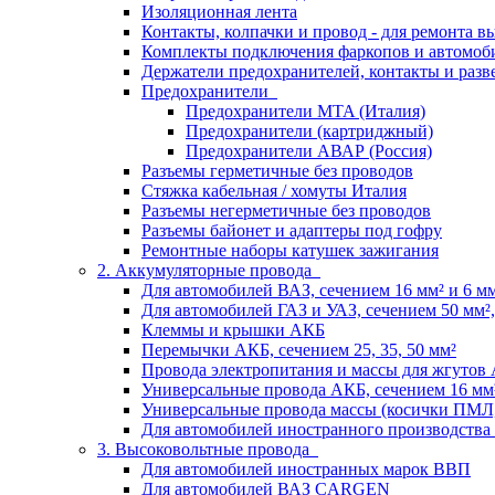
Изоляционная лента
Контакты, колпачки и провод - для ремонта 
Комплекты подключения фаркопов и автомоб
Держатели предохранителей, контакты и разв
Предохранители
Предохранители MTA (Италия)
Предохранители (картриджный)
Предохранители АВАР (Россия)
Разъемы герметичные без проводов
Стяжка кабельная / хомуты Италия
Разъемы негерметичные без проводов
Разъемы байонет и адаптеры под гофру
Ремонтные наборы катушек зажигания
2. Аккумуляторные провода
Для автомобилей ВАЗ, сечением 16 мм² и 6 мм²
Для автомобилей ГАЗ и УАЗ, сечением 50 мм², 
Клеммы и крышки АКБ
Перемычки АКБ, сечением 25, 35, 50 мм²
Провода электропитания и массы для жгутов
Универсальные провода АКБ, сечением 16 мм
Универсальные провода массы (косички ПМЛ
Для автомобилей иностранного производства
3. Высоковольтные провода
Для автомобилей иностранных марок ВВП
Для автомобилей ВАЗ CARGEN