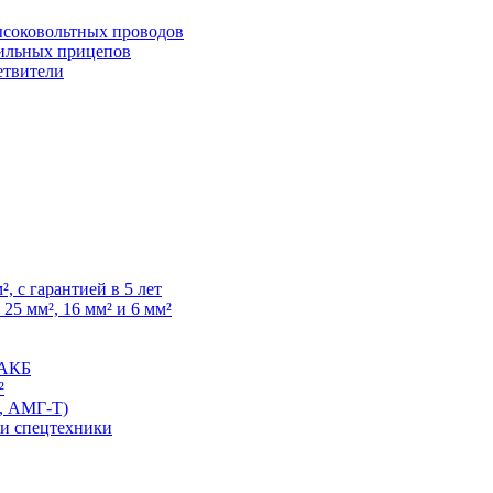
высоковольтных проводов
ильных прицепов
етвители
, с гарантией в 5 лет
25 мм², 16 мм² и 6 мм²
 АКБ
²
, АМГ-Т)
 и спецтехники