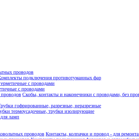
ьтных проводов
Комплекты подключения противотуманных фар
герметичные с проводами
етичные с проводами
Скобы, контакты и наконечники с проводами, без про
Трубки гофрированные, разрезные, неразрезные
убки термоусадочные, трубки изолирующие
 для ламп
Контакты, колпачки и провод - для ремонт