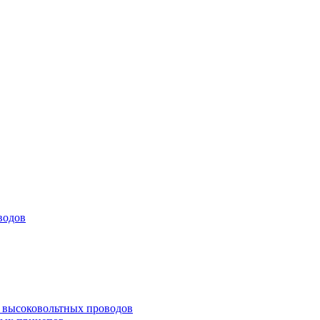
водов
а высоковольтных проводов