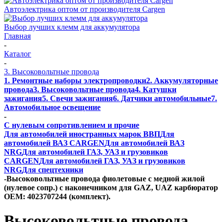
Автоэлектрика оптом от производителя Cargen
Выбор лучших клемм для аккумулятора
Главная
-
Каталог
-
3. Высоковольтные провода
1. Ремонтные наборы электропроводки
2. Аккумуляторные
провода
3. Высоковольтные провода
4. Катушки
зажигания
5. Свечи зажигания
6. Датчики автомобильные
7.
Автомобильное освещение
-
С нулевым сопротивлением и прочие
Для автомобилей иностранных марок ВВП
Для
автомобилей ВАЗ CARGEN
Для автомобилей ВАЗ
NRG
Для автомобилей ГАЗ, УАЗ и грузовиков
CARGEN
Для автомобилей ГАЗ, УАЗ и грузовиков
NRG
Для спецтехники
-
Высоковольтные провода фиолетовые с медной жилой
(нулевое сопр.) с наконечником для GAZ, UAZ карбюратор
OEM: 4023707244 (комплект).
Высоковольтные провода