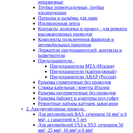
неразрезные
Трубки термоусадочные, трубки
изолирующие
Патроны и разъёмы для ламп
Изоляционная лента
Контакты, колпачки и провод - для ремонта
высоковольтных проводов
Комплекты подключения фаркопов и
автомобильных прицепов
Держатели предохранителей, контакты и
разветвители
Предохранители
Предохранители MTA (Италия)
Предохранители (картриджный)
Предохранители АВАР (Россия)
Разъемы герметичные без проводов
Стяжка кабельная / хомуты Италия
Разъемы негерметичные без проводов
Разъемы байонет и адаптеры под гофру
Ремонтные наборы катушек зажигания
2. Аккумуляторные провода
Для автомобилей ВАЗ, сечением 16 мм² и 6
мм², с гарантией в 5 лет
Для автомобилей ГАЗ и УАЗ, сечением 50
мм², 25 мм², 16 мм² и 6 мм²