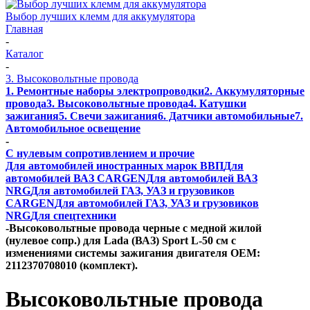
Выбор лучших клемм для аккумулятора
Главная
-
Каталог
-
3. Высоковольтные провода
1. Ремонтные наборы электропроводки
2. Аккумуляторные
провода
3. Высоковольтные провода
4. Катушки
зажигания
5. Свечи зажигания
6. Датчики автомобильные
7.
Автомобильное освещение
-
С нулевым сопротивлением и прочие
Для автомобилей иностранных марок ВВП
Для
автомобилей ВАЗ CARGEN
Для автомобилей ВАЗ
NRG
Для автомобилей ГАЗ, УАЗ и грузовиков
CARGEN
Для автомобилей ГАЗ, УАЗ и грузовиков
NRG
Для спецтехники
-
Высоковольтные провода черные с медной жилой
(нулевое сопр.) для Lada (ВАЗ) Sport L-50 см с
изменениями системы зажигания двигателя OEM:
2112370708010 (комплект).
Высоковольтные провода