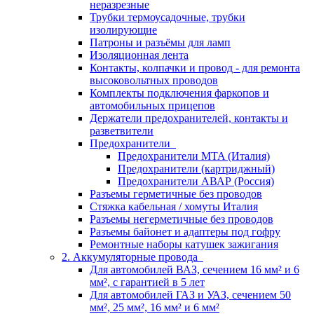
неразрезные
Трубки термоусадочные, трубки
изолирующие
Патроны и разъёмы для ламп
Изоляционная лента
Контакты, колпачки и провод - для ремонта
высоковольтных проводов
Комплекты подключения фаркопов и
автомобильных прицепов
Держатели предохранителей, контакты и
разветвители
Предохранители
Предохранители MTA (Италия)
Предохранители (картриджный)
Предохранители АВАР (Россия)
Разъемы герметичные без проводов
Стяжка кабельная / хомуты Италия
Разъемы негерметичные без проводов
Разъемы байонет и адаптеры под гофру
Ремонтные наборы катушек зажигания
2. Аккумуляторные провода
Для автомобилей ВАЗ, сечением 16 мм² и 6
мм², с гарантией в 5 лет
Для автомобилей ГАЗ и УАЗ, сечением 50
мм², 25 мм², 16 мм² и 6 мм²