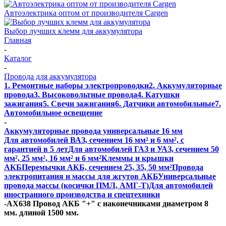
Автоэлектрика оптом от производителя Cargen
Выбор лучших клемм для аккумулятора
Главная
-
Каталог
-
Провода для аккумулятора
1. Ремонтные наборы электропроводки
2. Аккумуляторные
провода
3. Высоковольтные провода
4. Катушки
зажигания
5. Свечи зажигания
6. Датчики автомобильные
7.
Автомобильное освещение
-
Аккумуляторные провода универсальные 16 мм
Для автомобилей ВАЗ, сечением 16 мм² и 6 мм², с
гарантией в 5 лет
Для автомобилей ГАЗ и УАЗ, сечением 50
мм², 25 мм², 16 мм² и 6 мм²
Клеммы и крышки
АКБ
Перемычки АКБ, сечением 25, 35, 50 мм²
Провода
электропитания и массы для жгутов АКБ
Универсальные
провода массы (косички ПМЛ, АМГ-Т)
Для автомобилей
иностранного производства и спецтехники
-
AX638 Провод АКБ "+" с наконечниками диаметром 8
мм. длиной 1500 мм.