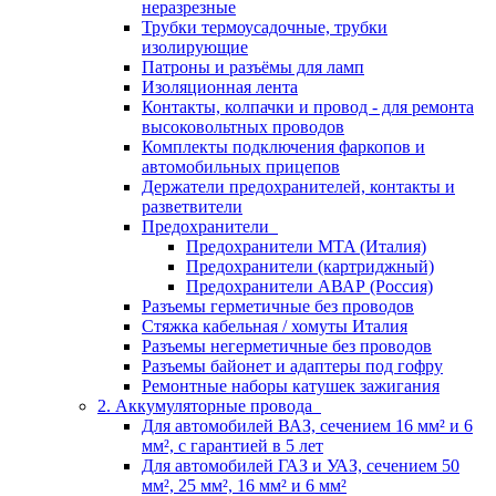
неразрезные
Трубки термоусадочные, трубки
изолирующие
Патроны и разъёмы для ламп
Изоляционная лента
Контакты, колпачки и провод - для ремонта
высоковольтных проводов
Комплекты подключения фаркопов и
автомобильных прицепов
Держатели предохранителей, контакты и
разветвители
Предохранители
Предохранители MTA (Италия)
Предохранители (картриджный)
Предохранители АВАР (Россия)
Разъемы герметичные без проводов
Стяжка кабельная / хомуты Италия
Разъемы негерметичные без проводов
Разъемы байонет и адаптеры под гофру
Ремонтные наборы катушек зажигания
2. Аккумуляторные провода
Для автомобилей ВАЗ, сечением 16 мм² и 6
мм², с гарантией в 5 лет
Для автомобилей ГАЗ и УАЗ, сечением 50
мм², 25 мм², 16 мм² и 6 мм²