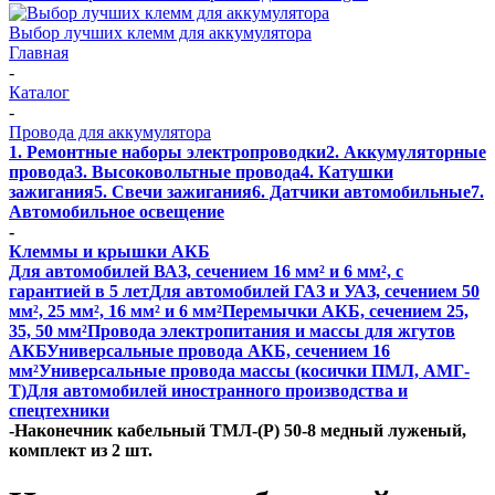
Выбор лучших клемм для аккумулятора
Главная
-
Каталог
-
Провода для аккумулятора
1. Ремонтные наборы электропроводки
2. Аккумуляторные
провода
3. Высоковольтные провода
4. Катушки
зажигания
5. Свечи зажигания
6. Датчики автомобильные
7.
Автомобильное освещение
-
Клеммы и крышки АКБ
Для автомобилей ВАЗ, сечением 16 мм² и 6 мм², с
гарантией в 5 лет
Для автомобилей ГАЗ и УАЗ, сечением 50
мм², 25 мм², 16 мм² и 6 мм²
Перемычки АКБ, сечением 25,
35, 50 мм²
Провода электропитания и массы для жгутов
АКБ
Универсальные провода АКБ, сечением 16
мм²
Универсальные провода массы (косички ПМЛ, АМГ-
Т)
Для автомобилей иностранного производства и
спецтехники
-
Наконечник кабельный ТМЛ-(Р) 50-8 медный луженый,
комплект из 2 шт.