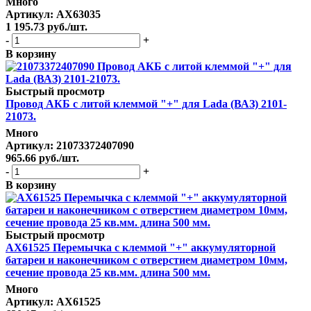
Много
Артикул
: AX63035
1 195.73
руб.
/шт.
-
+
В корзину
Быстрый просмотр
Провод АКБ с литой клеммой "+" для Lada (ВАЗ) 2101-
21073.
Много
Артикул
: 21073372407090
965.66
руб.
/шт.
-
+
В корзину
Быстрый просмотр
AX61525 Перемычка с клеммой "+" аккумуляторной
батареи и наконечником с отверстием диаметром 10мм,
сечение провода 25 кв.мм. длина 500 мм.
Много
Артикул
: AX61525