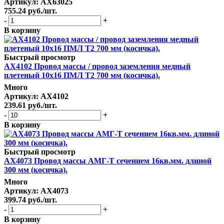
Артикул
: AX63025
755.24
руб.
/шт.
-
+
В корзину
Быстрый просмотр
AX4102 Провод массы / провод заземления медный
плетеный 10х16 ПМЛ Т2 700 мм (косичка).
Много
Артикул
: AX4102
239.61
руб.
/шт.
-
+
В корзину
Быстрый просмотр
AX4073 Провод массы АМГ-Т сечением 16кв.мм. длиной
300 мм (косичка).
Много
Артикул
: AX4073
399.74
руб.
/шт.
-
+
В корзину