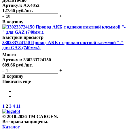
Достаточно
Артикул
: AX4052
127.66
руб.
/шт.
-
+
В корзину
Быстрый просмотр
330233724150 Провод АКБ с одноконтактной клеммой "-"
для GAZ (740мм.).
Много
Артикул
: 330233724150
609.66
руб.
/шт.
-
+
В корзину
Показать еще
1
2
3
4
11
© 2010-2026 TM CARGEN.
Все права защищены.
Каталог