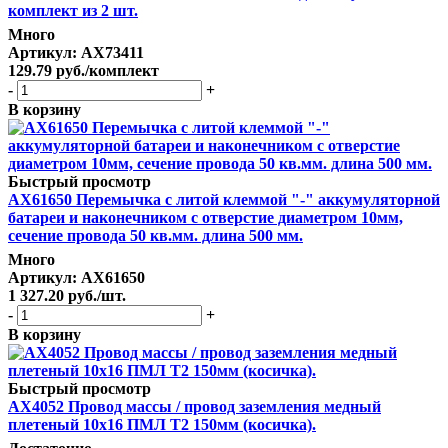
комплект из 2 шт.
Много
Артикул
: AX73411
129.79
руб.
/комплект
-
+
В корзину
Быстрый просмотр
AX61650 Перемычка с литой клеммой "-" аккумуляторной
батареи и наконечником с отверстие диаметром 10мм,
сечение провода 50 кв.мм. длина 500 мм.
Много
Артикул
: AX61650
1 327.20
руб.
/шт.
-
+
В корзину
Быстрый просмотр
AX4052 Провод массы / провод заземления медный
плетеный 10х16 ПМЛ Т2 150мм (косичка).