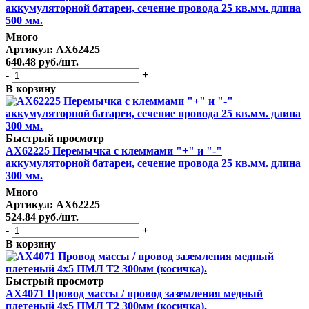
аккумуляторной батареи, сечение провода 25 кв.мм. длина
500 мм.
Много
Артикул
: AX62425
640.48
руб.
/шт.
-
+
В корзину
Быстрый просмотр
AX62225 Перемычка с клеммами "+" и "-"
аккумуляторной батареи, сечение провода 25 кв.мм. длина
300 мм.
Много
Артикул
: AX62225
524.84
руб.
/шт.
-
+
В корзину
Быстрый просмотр
AX4071 Провод массы / провод заземления медный
плетеный 4х5 ПМЛ Т2 300мм (косичка).