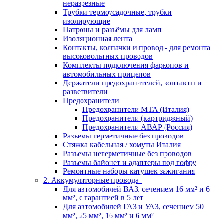
неразрезные
Трубки термоусадочные, трубки
изолирующие
Патроны и разъёмы для ламп
Изоляционная лента
Контакты, колпачки и провод - для ремонта
высоковольтных проводов
Комплекты подключения фаркопов и
автомобильных прицепов
Держатели предохранителей, контакты и
разветвители
Предохранители
Предохранители MTA (Италия)
Предохранители (картриджный)
Предохранители АВАР (Россия)
Разъемы герметичные без проводов
Стяжка кабельная / хомуты Италия
Разъемы негерметичные без проводов
Разъемы байонет и адаптеры под гофру
Ремонтные наборы катушек зажигания
2. Аккумуляторные провода
Для автомобилей ВАЗ, сечением 16 мм² и 6
мм², с гарантией в 5 лет
Для автомобилей ГАЗ и УАЗ, сечением 50
мм², 25 мм², 16 мм² и 6 мм²