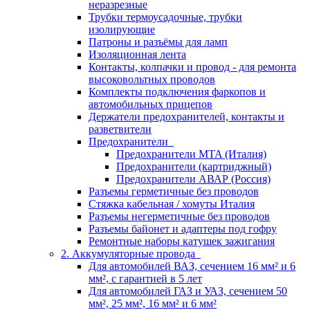
неразрезные
Трубки термоусадочные, трубки
изолирующие
Патроны и разъёмы для ламп
Изоляционная лента
Контакты, колпачки и провод - для ремонта
высоковольтных проводов
Комплекты подключения фаркопов и
автомобильных прицепов
Держатели предохранителей, контакты и
разветвители
Предохранители
Предохранители MTA (Италия)
Предохранители (картриджный)
Предохранители АВАР (Россия)
Разъемы герметичные без проводов
Стяжка кабельная / хомуты Италия
Разъемы негерметичные без проводов
Разъемы байонет и адаптеры под гофру
Ремонтные наборы катушек зажигания
2. Аккумуляторные провода
Для автомобилей ВАЗ, сечением 16 мм² и 6
мм², с гарантией в 5 лет
Для автомобилей ГАЗ и УАЗ, сечением 50
мм², 25 мм², 16 мм² и 6 мм²