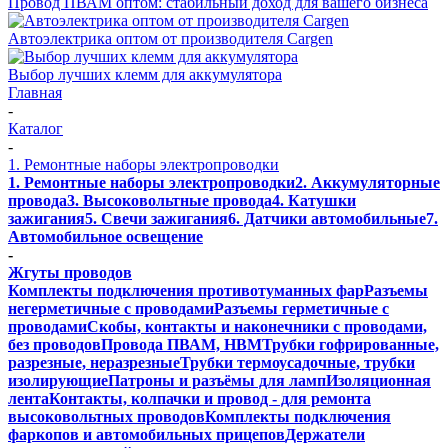
Провод ПВАМ оптом: стабильный доход для вашего бизнеса
Автоэлектрика оптом от производителя Cargen
Выбор лучших клемм для аккумулятора
Главная
-
Каталог
-
1. Ремонтные наборы электропроводки
1. Ремонтные наборы электропроводки
2. Аккумуляторные
провода
3. Высоковольтные провода
4. Катушки
зажигания
5. Свечи зажигания
6. Датчики автомобильные
7.
Автомобильное освещение
-
Жгуты проводов
Комплекты подключения противотуманных фар
Разъемы
негерметичные с проводами
Разъемы герметичные с
проводами
Скобы, контакты и наконечники с проводами,
без проводов
Провода ПВАМ, НВМ
Трубки гофрированные,
разрезные, неразрезные
Трубки термоусадочные, трубки
изолирующие
Патроны и разъёмы для ламп
Изоляционная
лента
Контакты, колпачки и провод - для ремонта
высоковольтных проводов
Комплекты подключения
фаркопов и автомобильных прицепов
Держатели