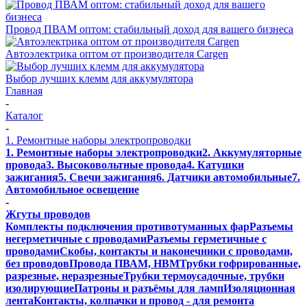
Провод ПВАМ оптом: стабильный доход для вашего бизнеса
Автоэлектрика оптом от производителя Cargen
Выбор лучших клемм для аккумулятора
Главная
-
Каталог
-
1. Ремонтные наборы электропроводки
1. Ремонтные наборы электропроводки
2. Аккумуляторные
провода
3. Высоковольтные провода
4. Катушки
зажигания
5. Свечи зажигания
6. Датчики автомобильные
7.
Автомобильное освещение
-
Жгуты проводов
Комплекты подключения противотуманных фар
Разъемы
негерметичные с проводами
Разъемы герметичные с
проводами
Скобы, контакты и наконечники с проводами,
без проводов
Провода ПВАМ, НВМ
Трубки гофрированные,
разрезные, неразрезные
Трубки термоусадочные, трубки
изолирующие
Патроны и разъёмы для ламп
Изоляционная
лента
Контакты, колпачки и провод - для ремонта