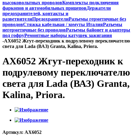
высоковольтных проводов
Комплекты подключения
фаркопов и автомобильных прицепов
Держатели
предохранителей, контакты и
разветвители
Предохранители
Разъемы герметичные без
проводов
Стяжка кабельная / хомуты Италия
Разъемы
негерметичные без проводов
Разъемы байонет и адаптеры
под гофру
Ремонтные наборы катушек зажигания
-
AX6052 Жгут-переходник к подрулевому переключателю
света для Lada (ВАЗ) Granta, Kalina, Priora.
AX6052 Жгут-переходник к
подрулевому переключателю
света для Lada (ВАЗ) Granta,
Kalina, Priora.
Артикул:
AX6052