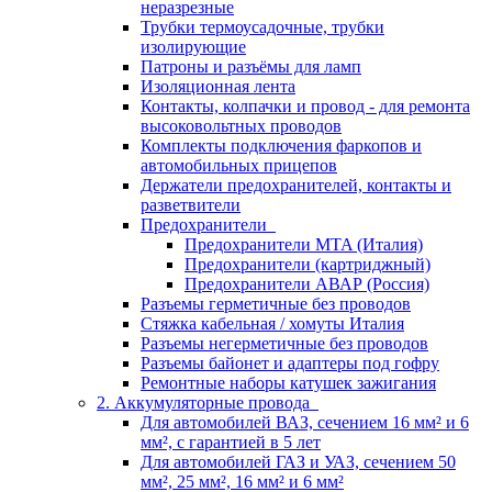
неразрезные
Трубки термоусадочные, трубки
изолирующие
Патроны и разъёмы для ламп
Изоляционная лента
Контакты, колпачки и провод - для ремонта
высоковольтных проводов
Комплекты подключения фаркопов и
автомобильных прицепов
Держатели предохранителей, контакты и
разветвители
Предохранители
Предохранители MTA (Италия)
Предохранители (картриджный)
Предохранители АВАР (Россия)
Разъемы герметичные без проводов
Стяжка кабельная / хомуты Италия
Разъемы негерметичные без проводов
Разъемы байонет и адаптеры под гофру
Ремонтные наборы катушек зажигания
2. Аккумуляторные провода
Для автомобилей ВАЗ, сечением 16 мм² и 6
мм², с гарантией в 5 лет
Для автомобилей ГАЗ и УАЗ, сечением 50
мм², 25 мм², 16 мм² и 6 мм²