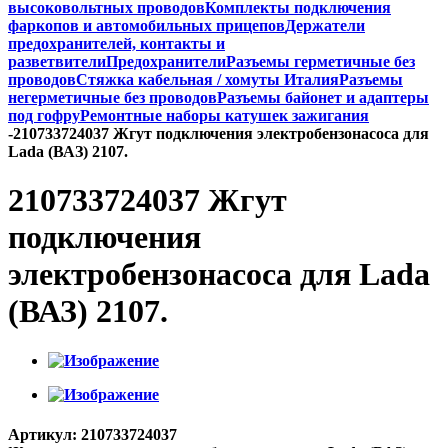
высоковольтных проводов
Комплекты подключения
фаркопов и автомобильных прицепов
Держатели
предохранителей, контакты и
разветвители
Предохранители
Разъемы герметичные без
проводов
Стяжка кабельная / хомуты Италия
Разъемы
негерметичные без проводов
Разъемы байонет и адаптеры
под гофру
Ремонтные наборы катушек зажигания
-
210733724037 Жгут подключения электробензонасоса для
Lada (ВАЗ) 2107.
210733724037 Жгут
подключения
электробензонасоса для Lada
(ВАЗ) 2107.
Артикул:
210733724037