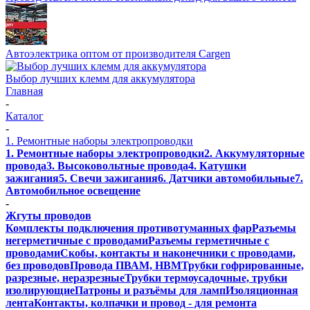
Автоэлектрика оптом от производителя Cargen
Выбор лучших клемм для аккумулятора
Главная
-
Каталог
-
1. Ремонтные наборы электропроводки
1. Ремонтные наборы электропроводки
2. Аккумуляторные
провода
3. Высоковольтные провода
4. Катушки
зажигания
5. Свечи зажигания
6. Датчики автомобильные
7.
Автомобильное освещение
-
Жгуты проводов
Комплекты подключения противотуманных фар
Разъемы
негерметичные с проводами
Разъемы герметичные с
проводами
Скобы, контакты и наконечники с проводами,
без проводов
Провода ПВАМ, НВМ
Трубки гофрированные,
разрезные, неразрезные
Трубки термоусадочные, трубки
изолирующие
Патроны и разъёмы для ламп
Изоляционная
лента
Контакты, колпачки и провод - для ремонта