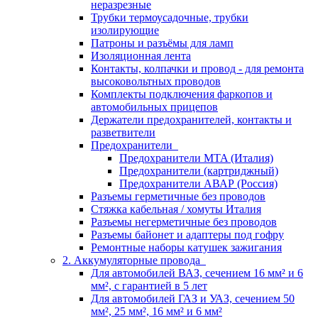
неразрезные
Трубки термоусадочные, трубки
изолирующие
Патроны и разъёмы для ламп
Изоляционная лента
Контакты, колпачки и провод - для ремонта
высоковольтных проводов
Комплекты подключения фаркопов и
автомобильных прицепов
Держатели предохранителей, контакты и
разветвители
Предохранители
Предохранители MTA (Италия)
Предохранители (картриджный)
Предохранители АВАР (Россия)
Разъемы герметичные без проводов
Стяжка кабельная / хомуты Италия
Разъемы негерметичные без проводов
Разъемы байонет и адаптеры под гофру
Ремонтные наборы катушек зажигания
2. Аккумуляторные провода
Для автомобилей ВАЗ, сечением 16 мм² и 6
мм², с гарантией в 5 лет
Для автомобилей ГАЗ и УАЗ, сечением 50
мм², 25 мм², 16 мм² и 6 мм²