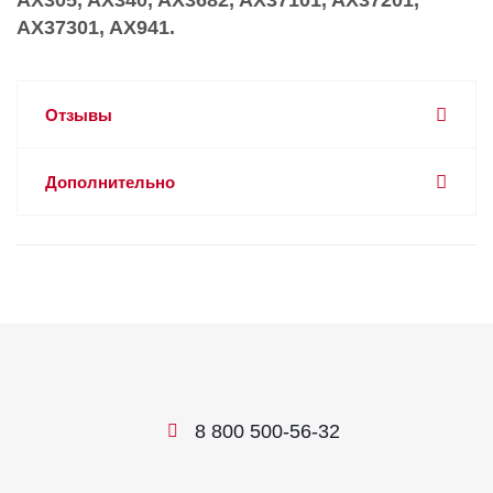
AX305, AX340, AX3682, AX37101, AX37201,
AX37301, AX941.
Отзывы
Дополнительно
8 800 500-56-32