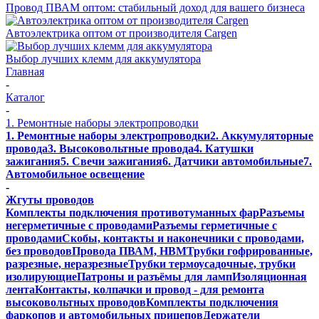
Провод ПВАМ оптом: стабильный доход для вашего бизнеса
Автоэлектрика оптом от производителя Cargen
Выбор лучших клемм для аккумулятора
Главная
-
Каталог
-
1. Ремонтные наборы электропроводки
1. Ремонтные наборы электропроводки
2. Аккумуляторные
провода
3. Высоковольтные провода
4. Катушки
зажигания
5. Свечи зажигания
6. Датчики автомобильные
7.
Автомобильное освещение
-
Жгуты проводов
Комплекты подключения противотуманных фар
Разъемы
негерметичные с проводами
Разъемы герметичные с
проводами
Скобы, контакты и наконечники с проводами,
без проводов
Провода ПВАМ, НВМ
Трубки гофрированные,
разрезные, неразрезные
Трубки термоусадочные, трубки
изолирующие
Патроны и разъёмы для ламп
Изоляционная
лента
Контакты, колпачки и провод - для ремонта
высоковольтных проводов
Комплекты подключения
фаркопов и автомобильных прицепов
Держатели