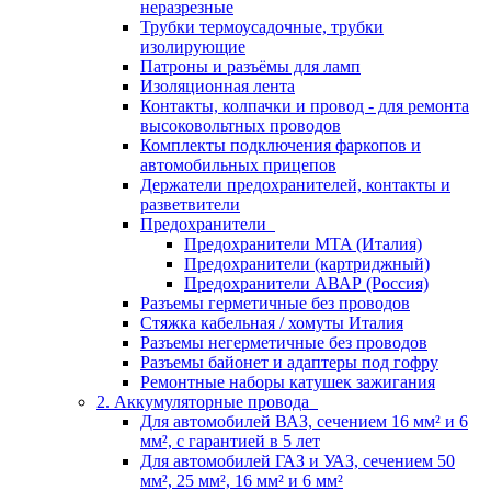
неразрезные
Трубки термоусадочные, трубки
изолирующие
Патроны и разъёмы для ламп
Изоляционная лента
Контакты, колпачки и провод - для ремонта
высоковольтных проводов
Комплекты подключения фаркопов и
автомобильных прицепов
Держатели предохранителей, контакты и
разветвители
Предохранители
Предохранители MTA (Италия)
Предохранители (картриджный)
Предохранители АВАР (Россия)
Разъемы герметичные без проводов
Стяжка кабельная / хомуты Италия
Разъемы негерметичные без проводов
Разъемы байонет и адаптеры под гофру
Ремонтные наборы катушек зажигания
2. Аккумуляторные провода
Для автомобилей ВАЗ, сечением 16 мм² и 6
мм², с гарантией в 5 лет
Для автомобилей ГАЗ и УАЗ, сечением 50
мм², 25 мм², 16 мм² и 6 мм²