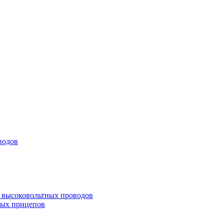
водов
а высоковольтных проводов
ных прицепов