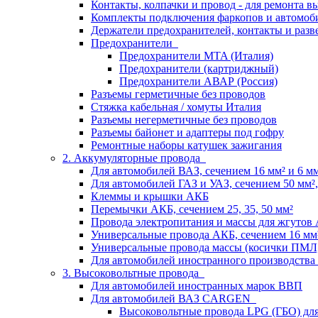
Контакты, колпачки и провод - для ремонта 
Комплекты подключения фаркопов и автомоб
Держатели предохранителей, контакты и разв
Предохранители
Предохранители MTA (Италия)
Предохранители (картриджный)
Предохранители АВАР (Россия)
Разъемы герметичные без проводов
Стяжка кабельная / хомуты Италия
Разъемы негерметичные без проводов
Разъемы байонет и адаптеры под гофру
Ремонтные наборы катушек зажигания
2. Аккумуляторные провода
Для автомобилей ВАЗ, сечением 16 мм² и 6 мм²
Для автомобилей ГАЗ и УАЗ, сечением 50 мм², 
Клеммы и крышки АКБ
Перемычки АКБ, сечением 25, 35, 50 мм²
Провода электропитания и массы для жгутов
Универсальные провода АКБ, сечением 16 мм
Универсальные провода массы (косички ПМЛ
Для автомобилей иностранного производства
3. Высоковольтные провода
Для автомобилей иностранных марок ВВП
Для автомобилей ВАЗ CARGEN
Высоковольтные провода LPG (ГБО) дл