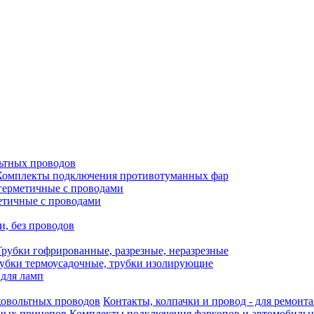
ьтных проводов
Комплекты подключения противотуманных фар
герметичные с проводами
етичные с проводами
и, без проводов
Трубки гофрированные, разрезные, неразрезные
убки термоусадочные, трубки изолирующие
 для ламп
Контакты, колпачки и провод - для ремонт
Комплекты подключения фаркопов и автомобиль