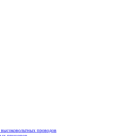
а высоковольтных проводов
ных прицепов