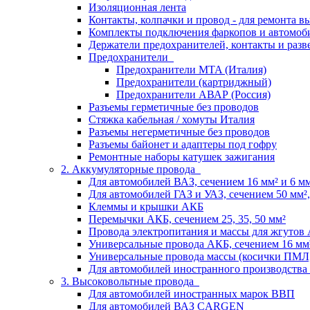
Изоляционная лента
Контакты, колпачки и провод - для ремонта 
Комплекты подключения фаркопов и автомоб
Держатели предохранителей, контакты и разв
Предохранители
Предохранители MTA (Италия)
Предохранители (картриджный)
Предохранители АВАР (Россия)
Разъемы герметичные без проводов
Стяжка кабельная / хомуты Италия
Разъемы негерметичные без проводов
Разъемы байонет и адаптеры под гофру
Ремонтные наборы катушек зажигания
2. Аккумуляторные провода
Для автомобилей ВАЗ, сечением 16 мм² и 6 мм²
Для автомобилей ГАЗ и УАЗ, сечением 50 мм², 
Клеммы и крышки АКБ
Перемычки АКБ, сечением 25, 35, 50 мм²
Провода электропитания и массы для жгутов
Универсальные провода АКБ, сечением 16 мм
Универсальные провода массы (косички ПМЛ
Для автомобилей иностранного производства
3. Высоковольтные провода
Для автомобилей иностранных марок ВВП
Для автомобилей ВАЗ CARGEN