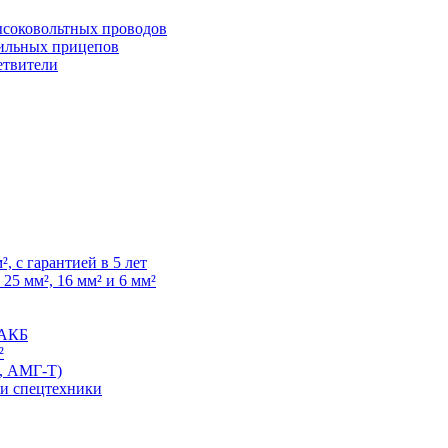
высоковольтных проводов
ильных прицепов
етвители
, с гарантией в 5 лет
25 мм², 16 мм² и 6 мм²
 АКБ
²
, АМГ-Т)
 и спецтехники