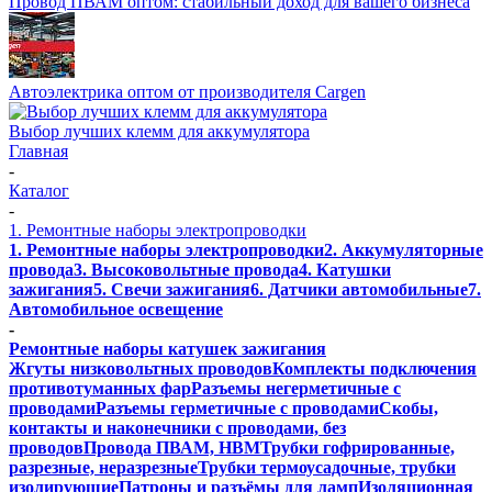
Провод ПВАМ оптом: стабильный доход для вашего бизнеса
Автоэлектрика оптом от производителя Cargen
Выбор лучших клемм для аккумулятора
Главная
-
Каталог
-
1. Ремонтные наборы электропроводки
1. Ремонтные наборы электропроводки
2. Аккумуляторные
провода
3. Высоковольтные провода
4. Катушки
зажигания
5. Свечи зажигания
6. Датчики автомобильные
7.
Автомобильное освещение
-
Ремонтные наборы катушек зажигания
Жгуты низковольтных проводов
Комплекты подключения
противотуманных фар
Разъемы негерметичные с
проводами
Разъемы герметичные с проводами
Скобы,
контакты и наконечники с проводами, без
проводов
Провода ПВАМ, НВМ
Трубки гофрированные,
разрезные, неразрезные
Трубки термоусадочные, трубки
изолирующие
Патроны и разъёмы для ламп
Изоляционная