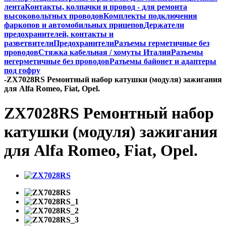
лента
Контакты, колпачки и провод - для ремонта
высоковольтных проводов
Комплекты подключения
фаркопов и автомобильных прицепов
Держатели
предохранителей, контакты и
разветвители
Предохранители
Разъемы герметичные без
проводов
Стяжка кабельная / хомуты Италия
Разъемы
негерметичные без проводов
Разъемы байонет и адаптеры
под гофру
-
ZX7028RS Ремонтный набор катушки (модуля) зажигания
для Alfa Romeo, Fiat, Opel.
ZX7028RS Ремонтный набор
катушки (модуля) зажигания
для Alfa Romeo, Fiat, Opel.