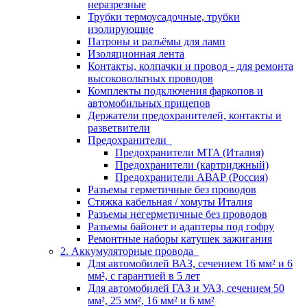
неразрезные
Трубки термоусадочные, трубки
изолирующие
Патроны и разъёмы для ламп
Изоляционная лента
Контакты, колпачки и провод - для ремонта
высоковольтных проводов
Комплекты подключения фаркопов и
автомобильных прицепов
Держатели предохранителей, контакты и
разветвители
Предохранители
Предохранители MTA (Италия)
Предохранители (картриджный)
Предохранители АВАР (Россия)
Разъемы герметичные без проводов
Стяжка кабельная / хомуты Италия
Разъемы негерметичные без проводов
Разъемы байонет и адаптеры под гофру
Ремонтные наборы катушек зажигания
2. Аккумуляторные провода
Для автомобилей ВАЗ, сечением 16 мм² и 6
мм², с гарантией в 5 лет
Для автомобилей ГАЗ и УАЗ, сечением 50
мм², 25 мм², 16 мм² и 6 мм²