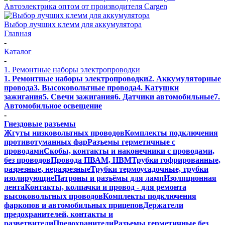
Автоэлектрика оптом от производителя Cargen
Выбор лучших клемм для аккумулятора
Главная
-
Каталог
-
1. Ремонтные наборы электропроводки
1. Ремонтные наборы электропроводки
2. Аккумуляторные
провода
3. Высоковольтные провода
4. Катушки
зажигания
5. Свечи зажигания
6. Датчики автомобильные
7.
Автомобильное освещение
-
Гнездовые разъемы
Жгуты низковольтных проводов
Комплекты подключения
противотуманных фар
Разъемы герметичные с
проводами
Скобы, контакты и наконечники с проводами,
без проводов
Провода ПВАМ, НВМ
Трубки гофрированные,
разрезные, неразрезные
Трубки термоусадочные, трубки
изолирующие
Патроны и разъёмы для ламп
Изоляционная
лента
Контакты, колпачки и провод - для ремонта
высоковольтных проводов
Комплекты подключения
фаркопов и автомобильных прицепов
Держатели
предохранителей, контакты и
разветвители
Предохранители
Разъемы герметичные без