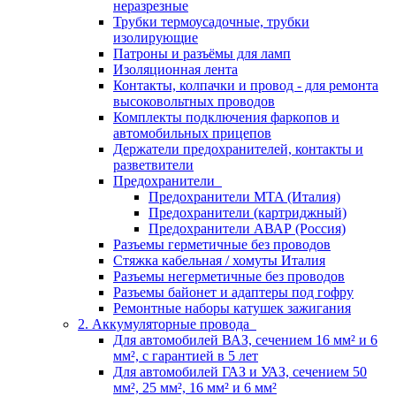
неразрезные
Трубки термоусадочные, трубки
изолирующие
Патроны и разъёмы для ламп
Изоляционная лента
Контакты, колпачки и провод - для ремонта
высоковольтных проводов
Комплекты подключения фаркопов и
автомобильных прицепов
Держатели предохранителей, контакты и
разветвители
Предохранители
Предохранители MTA (Италия)
Предохранители (картриджный)
Предохранители АВАР (Россия)
Разъемы герметичные без проводов
Стяжка кабельная / хомуты Италия
Разъемы негерметичные без проводов
Разъемы байонет и адаптеры под гофру
Ремонтные наборы катушек зажигания
2. Аккумуляторные провода
Для автомобилей ВАЗ, сечением 16 мм² и 6
мм², с гарантией в 5 лет
Для автомобилей ГАЗ и УАЗ, сечением 50
мм², 25 мм², 16 мм² и 6 мм²