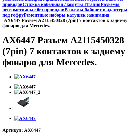
проводов
Стяжка кабельная / хомуты Италия
Разъемы
негерметичные без проводов
Разъемы байонет и адаптеры
под гофру
Ремонтные наборы катушек зажигания
-
AX6447 Разъем A2115450328 (7pin) 7 контактов к заднему
фонарю для Mercedes.
AX6447 Разъем A2115450328
(7pin) 7 контактов к заднему
фонарю для Mercedes.
Артикул:
AX6447