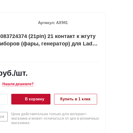
Артикул:
AX941
083724374 (21pin) 21 контакт к жгуту
иборов (фары, генератор) для Lada
руб.
/шт.
Нашли дешевле?
В корзину
Купить в 1 клик
Цена действительна только для интернет-
ся
магазина и может отличаться от цен в розничных
магазинах