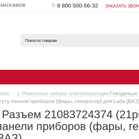
8 800 500-56-32
 МАГАЗИНОВ
ЗАКАЗАТЬ ЗВО
алог
-
1. Ремонтные наборы электропроводки
-
Гнездовые
жгуту панели приборов (фары, генератор) для Lada (ВАЗ)
Разъем 21083724374 (21pin
панели приборов (фары, г
ВАЗ).