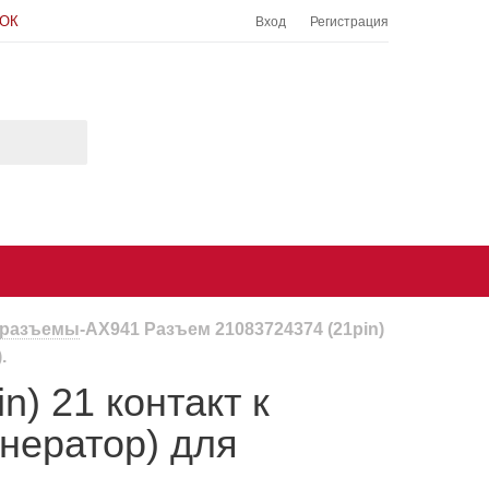
НОК
Вход
Регистрация
 разъемы
-
AX941 Разъем 21083724374 (21pin)
.
) 21 контакт к
енератор) для