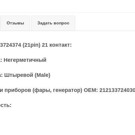
Отзывы
Задать вопрос
3724374 (21pin) 21 контакт:
а: Негерметичный
а: Штыревой (Male)
и приборов (фары, генератор) OEM: 21213372403
сть: