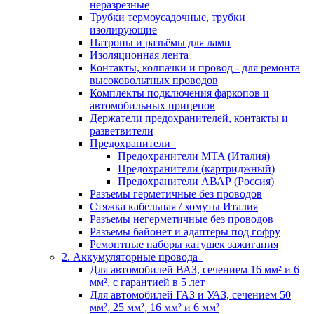
неразрезные
Трубки термоусадочные, трубки
изолирующие
Патроны и разъёмы для ламп
Изоляционная лента
Контакты, колпачки и провод - для ремонта
высоковольтных проводов
Комплекты подключения фаркопов и
автомобильных прицепов
Держатели предохранителей, контакты и
разветвители
Предохранители
Предохранители MTA (Италия)
Предохранители (картриджный)
Предохранители АВАР (Россия)
Разъемы герметичные без проводов
Стяжка кабельная / хомуты Италия
Разъемы негерметичные без проводов
Разъемы байонет и адаптеры под гофру
Ремонтные наборы катушек зажигания
2. Аккумуляторные провода
Для автомобилей ВАЗ, сечением 16 мм² и 6
мм², с гарантией в 5 лет
Для автомобилей ГАЗ и УАЗ, сечением 50
мм², 25 мм², 16 мм² и 6 мм²