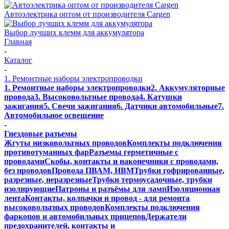
Автоэлектрика оптом от производителя Cargen
Выбор лучших клемм для аккумулятора
Главная
-
Каталог
-
1. Ремонтные наборы электропроводки
1. Ремонтные наборы электропроводки
2. Аккумуляторные
провода
3. Высоковольтные провода
4. Катушки
зажигания
5. Свечи зажигания
6. Датчики автомобильные
7.
Автомобильное освещение
-
Гнездовые разъемы
Жгуты низковольтных проводов
Комплекты подключения
противотуманных фар
Разъемы герметичные с
проводами
Скобы, контакты и наконечники с проводами,
без проводов
Провода ПВАМ, НВМ
Трубки гофрированные,
разрезные, неразрезные
Трубки термоусадочные, трубки
изолирующие
Патроны и разъёмы для ламп
Изоляционная
лента
Контакты, колпачки и провод - для ремонта
высоковольтных проводов
Комплекты подключения
фаркопов и автомобильных прицепов
Держатели
предохранителей, контакты и