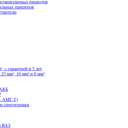
высоковольтных проводов
ильных прицепов
етвители
, с гарантией в 5 лет
25 мм², 16 мм² и 6 мм²
 АКБ
²
, АМГ-Т)
 и спецтехники
я ВАЗ