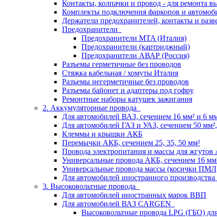
Контакты, колпачки и провод - для ремонта 
Комплекты подключения фаркопов и автомоб
Держатели предохранителей, контакты и разв
Предохранители
Предохранители MTA (Италия)
Предохранители (картриджный)
Предохранители АВАР (Россия)
Разъемы герметичные без проводов
Стяжка кабельная / хомуты Италия
Разъемы негерметичные без проводов
Разъемы байонет и адаптеры под гофру
Ремонтные наборы катушек зажигания
2. Аккумуляторные провода
Для автомобилей ВАЗ, сечением 16 мм² и 6 мм²
Для автомобилей ГАЗ и УАЗ, сечением 50 мм², 
Клеммы и крышки АКБ
Перемычки АКБ, сечением 25, 35, 50 мм²
Провода электропитания и массы для жгутов
Универсальные провода АКБ, сечением 16 мм
Универсальные провода массы (косички ПМЛ
Для автомобилей иностранного производства
3. Высоковольтные провода
Для автомобилей иностранных марок ВВП
Для автомобилей ВАЗ CARGEN
Высоковольтные провода LPG (ГБО) дл