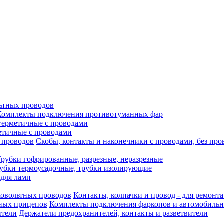
ьтных проводов
Комплекты подключения противотуманных фар
герметичные с проводами
етичные с проводами
Скобы, контакты и наконечники с проводами, без про
Трубки гофрированные, разрезные, неразрезные
убки термоусадочные, трубки изолирующие
 для ламп
Контакты, колпачки и провод - для ремонт
Комплекты подключения фаркопов и автомобиль
Держатели предохранителей, контакты и разветвители