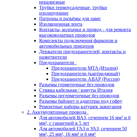
неразрезные
Трубки термоусадочные, трубки
изолирующие
Патроны и разъёмы для ламп
Изоляционная лента
Контакты, колпачки и провод - для ремонта
высоковольтных проводов
Комплекты подключения фаркопов и
автомобильных прицепов
Держатели предохранителей, контакты и
разветвители
Предохранители
Предохранители MTA (Италия)
Предохранители (картриджный)
Предохранители АВАР (Россия)
Разъемы герметичные без проводов
Стяжка кабельная / хомуты Италия
Разъемы негерметичные без проводов
Разъемы байонет и адаптеры под гофру
Ремонтные наборы катушек зажигания
2. Аккумуляторные провода
Для автомобилей ВАЗ, сечением 16 мм² и 6
мм², с гарантией в 5 лет
Для автомобилей ГАЗ и УАЗ, сечением 50
мм², 25 мм², 16 мм² и 6 мм²