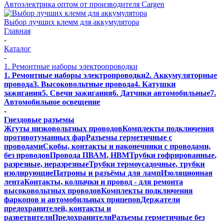
Автоэлектрика оптом от производителя Cargen
Выбор лучших клемм для аккумулятора
Главная
-
Каталог
-
1. Ремонтные наборы электропроводки
1. Ремонтные наборы электропроводки
2. Аккумуляторные
провода
3. Высоковольтные провода
4. Катушки
зажигания
5. Свечи зажигания
6. Датчики автомобильные
7.
Автомобильное освещение
-
Гнездовые разъемы
Жгуты низковольтных проводов
Комплекты подключения
противотуманных фар
Разъемы герметичные с
проводами
Скобы, контакты и наконечники с проводами,
без проводов
Провода ПВАМ, НВМ
Трубки гофрированные,
разрезные, неразрезные
Трубки термоусадочные, трубки
изолирующие
Патроны и разъёмы для ламп
Изоляционная
лента
Контакты, колпачки и провод - для ремонта
высоковольтных проводов
Комплекты подключения
фаркопов и автомобильных прицепов
Держатели
предохранителей, контакты и
разветвители
Предохранители
Разъемы герметичные без