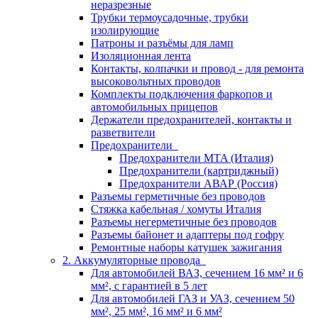
неразрезные
Трубки термоусадочные, трубки
изолирующие
Патроны и разъёмы для ламп
Изоляционная лента
Контакты, колпачки и провод - для ремонта
высоковольтных проводов
Комплекты подключения фаркопов и
автомобильных прицепов
Держатели предохранителей, контакты и
разветвители
Предохранители
Предохранители MTA (Италия)
Предохранители (картриджный)
Предохранители АВАР (Россия)
Разъемы герметичные без проводов
Стяжка кабельная / хомуты Италия
Разъемы негерметичные без проводов
Разъемы байонет и адаптеры под гофру
Ремонтные наборы катушек зажигания
2. Аккумуляторные провода
Для автомобилей ВАЗ, сечением 16 мм² и 6
мм², с гарантией в 5 лет
Для автомобилей ГАЗ и УАЗ, сечением 50
мм², 25 мм², 16 мм² и 6 мм²