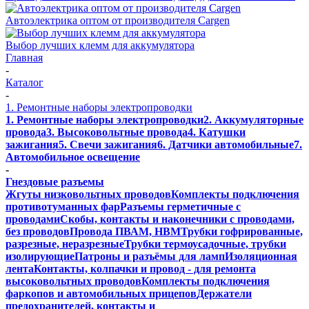
Автоэлектрика оптом от производителя Cargen
Выбор лучших клемм для аккумулятора
Главная
-
Каталог
-
1. Ремонтные наборы электропроводки
1. Ремонтные наборы электропроводки
2. Аккумуляторные
провода
3. Высоковольтные провода
4. Катушки
зажигания
5. Свечи зажигания
6. Датчики автомобильные
7.
Автомобильное освещение
-
Гнездовые разъемы
Жгуты низковольтных проводов
Комплекты подключения
противотуманных фар
Разъемы герметичные с
проводами
Скобы, контакты и наконечники с проводами,
без проводов
Провода ПВАМ, НВМ
Трубки гофрированные,
разрезные, неразрезные
Трубки термоусадочные, трубки
изолирующие
Патроны и разъёмы для ламп
Изоляционная
лента
Контакты, колпачки и провод - для ремонта
высоковольтных проводов
Комплекты подключения
фаркопов и автомобильных прицепов
Держатели
предохранителей, контакты и