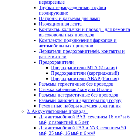
неразрезные
Трубки термоусадочные, трубки
изолирующие
Патроны и разъёмы для ламп
Изоляционная лента
Контакты, колпачки и провод - для ремонта
высоковольтных проводов
Комплекты подключения фаркопов и
автомобильных прицепов
Держатели предохранителей, контакты и
разветвители
Предохранители
Предохранители MTA (Италия)
Предохранители (картриджный)
Предохранители АВАР (Россия)
Разъемы герметичные без проводов
Стяжка кабельная / хомуты Италия
Разъемы негерметичные без проводов
Разъемы байонет и адаптеры под гофру
Ремонтные наборы катушек зажигания
2. Аккумуляторные провода
Для автомобилей ВАЗ, сечением 16 мм² и 6
мм², с гарантией в 5 лет
Для автомобилей ГАЗ и УАЗ, сечением 50
мм², 25 мм², 16 мм² и 6 мм²