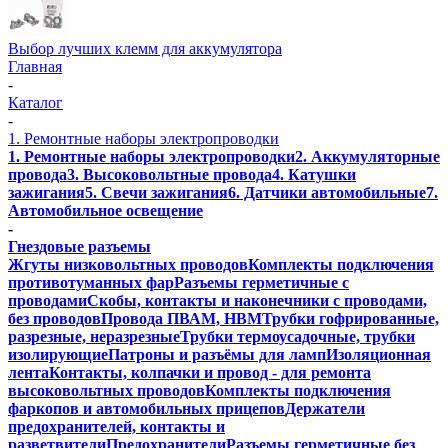
Выбор лучших клемм для аккумулятора
Главная
-
Каталог
-
1. Ремонтные наборы электропроводки
1. Ремонтные наборы электропроводки
2. Аккумуляторные
провода
3. Высоковольтные провода
4. Катушки
зажигания
5. Свечи зажигания
6. Датчики автомобильные
7.
Автомобильное освещение
-
Гнездовые разъемы
Жгуты низковольтных проводов
Комплекты подключения
противотуманных фар
Разъемы герметичные с
проводами
Скобы, контакты и наконечники с проводами,
без проводов
Провода ПВАМ, НВМ
Трубки гофрированные,
разрезные, неразрезные
Трубки термоусадочные, трубки
изолирующие
Патроны и разъёмы для ламп
Изоляционная
лента
Контакты, колпачки и провод - для ремонта
высоковольтных проводов
Комплекты подключения
фаркопов и автомобильных прицепов
Держатели
предохранителей, контакты и
разветвители
Предохранители
Разъемы герметичные без