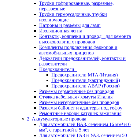
Трубки гофрированные, разрезные,
неразрезные
Трубки термоусадочные, трубки
изолирующие
Патроны и разъёмы для ламп
Изоляционная лента
Контакты, колпачки и провод - для ремонта
высоковольтных проводов
Комплекты подключения фаркопов и
автомобильных прицепов
Держатели предохранителей, контакты и
разветвители
Предохранители
Предохранители MTA (Италия)
Предохранители (картриджный)
Предохранители АВАР (Россия)
Разъемы герметичные без проводов
Стяжка кабельная / хомуты Италия
Разъемы негерметичные без проводов
Разъемы байонет и адаптеры под гофру
Ремонтные наборы катушек зажигания
2. Аккумуляторные провода
Для автомобилей ВАЗ, сечением 16 мм² и 6
мм², с гарантией в 5 лет
Для автомобилей ГАЗ и УАЗ, сечением 50