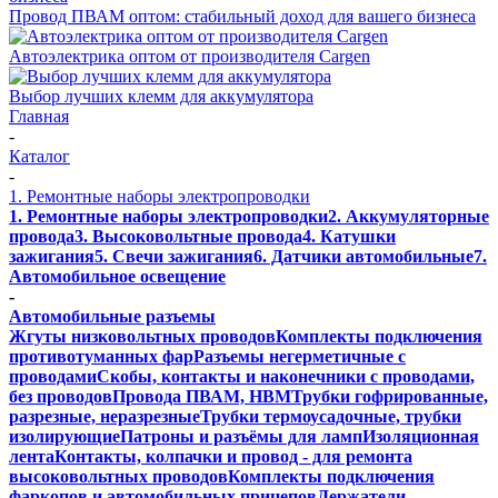
Провод ПВАМ оптом: стабильный доход для вашего бизнеса
Автоэлектрика оптом от производителя Cargen
Выбор лучших клемм для аккумулятора
Главная
-
Каталог
-
1. Ремонтные наборы электропроводки
1. Ремонтные наборы электропроводки
2. Аккумуляторные
провода
3. Высоковольтные провода
4. Катушки
зажигания
5. Свечи зажигания
6. Датчики автомобильные
7.
Автомобильное освещение
-
Автомобильные разъемы
Жгуты низковольтных проводов
Комплекты подключения
противотуманных фар
Разъемы негерметичные с
проводами
Скобы, контакты и наконечники с проводами,
без проводов
Провода ПВАМ, НВМ
Трубки гофрированные,
разрезные, неразрезные
Трубки термоусадочные, трубки
изолирующие
Патроны и разъёмы для ламп
Изоляционная
лента
Контакты, колпачки и провод - для ремонта
высоковольтных проводов
Комплекты подключения
фаркопов и автомобильных прицепов
Держатели