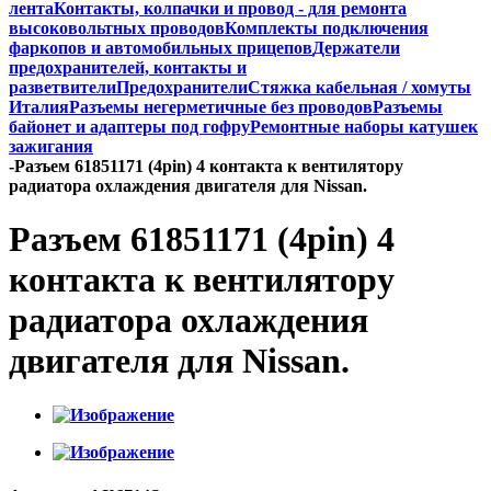
лента
Контакты, колпачки и провод - для ремонта
высоковольтных проводов
Комплекты подключения
фаркопов и автомобильных прицепов
Держатели
предохранителей, контакты и
разветвители
Предохранители
Стяжка кабельная / хомуты
Италия
Разъемы негерметичные без проводов
Разъемы
байонет и адаптеры под гофру
Ремонтные наборы катушек
зажигания
-
Разъем 61851171 (4pin) 4 контакта к вентилятору
радиатора охлаждения двигателя для Nissan.
Разъем 61851171 (4pin) 4
контакта к вентилятору
радиатора охлаждения
двигателя для Nissan.