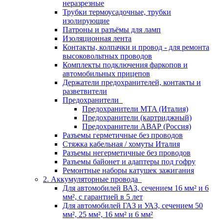
неразрезные
Трубки термоусадочные, трубки
изолирующие
Патроны и разъёмы для ламп
Изоляционная лента
Контакты, колпачки и провод - для ремонта
высоковольтных проводов
Комплекты подключения фаркопов и
автомобильных прицепов
Держатели предохранителей, контакты и
разветвители
Предохранители
Предохранители MTA (Италия)
Предохранители (картриджный)
Предохранители АВАР (Россия)
Разъемы герметичные без проводов
Стяжка кабельная / хомуты Италия
Разъемы негерметичные без проводов
Разъемы байонет и адаптеры под гофру
Ремонтные наборы катушек зажигания
2. Аккумуляторные провода
Для автомобилей ВАЗ, сечением 16 мм² и 6
мм², с гарантией в 5 лет
Для автомобилей ГАЗ и УАЗ, сечением 50
мм², 25 мм², 16 мм² и 6 мм²