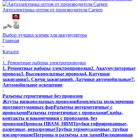
Автоэлектрика оптом от производителя Cargen
Выбор лучших клемм для аккумулятора
Главная
-
Каталог
-
1. Ремонтные наборы электропроводки
1. Ремонтные наборы электропроводки
2. Аккумуляторные
провода
3. Высоковольтные провода
4. Катушки
зажигания
5. Свечи зажигания
6. Датчики автомобильные
7.
Автомобильное освещение
-
Разъемы герметичные без проводов
Жгуты низковольтных проводов
Комплекты подключения
противотуманных фар
Разъемы негерметичные с
проводами
Разъемы герметичные с проводами
Скобы,
контакты и наконечники с проводами, без
проводов
Провода ПВАМ, НВМ
Трубки гофрированные,
разрезные, неразрезные
Трубки термоусадочные, трубки
изолирующие
Патроны и разъёмы для ламп
Изоляционная