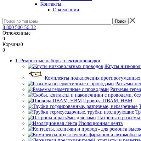
Контакты
О компании
8 800 500-56-32
Отложенные
0
Корзина
0
0
1. Ремонтные наборы электропроводки
Жгуты низковол
Комплекты подключения противотуманных
Разъемы не
Разъемы герм
Провода ПВАМ, НВМ
Тр
Патроны и разъёмы
Изоляционная лента