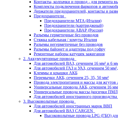
Контакты, колпачки и провод - для ремонта 
Комплекты подключения фаркопов и автомоб
Держатели предохранителей, контакты и разв
Предохранители
Предохранители MTA (Италия)
Предохранители (картриджный)
Предохранители АВАР (Россия)
Разъемы герметичные без проводов
Стяжка кабельная / хомуты Италия
Разъемы негерметичные без проводов
Разъемы байонет и адаптеры под гофру
Ремонтные наборы катушек зажигания
2. Аккумуляторные провода
Для автомобилей ВАЗ, сечением 16 мм² и 6 мм²
Для автомобилей ГАЗ и УАЗ, сечением 50 мм², 
Клеммы и крышки АКБ
Перемычки АКБ, сечением 25, 35, 50 мм²
Провода электропитания и массы для жгутов
Универсальные провода АКБ, сечением 16 мм
Универсальные провода массы (косички ПМЛ
Для автомобилей иностранного производства
3. Высоковольтные провода
Для автомобилей иностранных марок ВВП
Для автомобилей ВАЗ CARGEN
Высоковольтные провода LPG (ГБО) дл