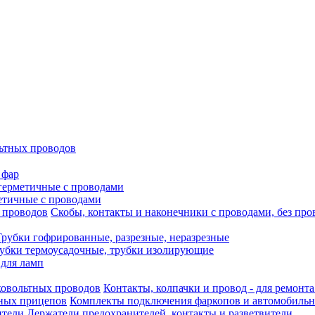
ьтных проводов
 фар
герметичные с проводами
етичные с проводами
Скобы, контакты и наконечники с проводами, без про
Трубки гофрированные, разрезные, неразрезные
убки термоусадочные, трубки изолирующие
 для ламп
Контакты, колпачки и провод - для ремонт
Комплекты подключения фаркопов и автомобиль
Держатели предохранителей, контакты и разветвители