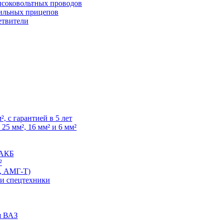
высоковольтных проводов
ильных прицепов
етвители
, с гарантией в 5 лет
25 мм², 16 мм² и 6 мм²
 АКБ
²
, АМГ-Т)
 и спецтехники
я ВАЗ