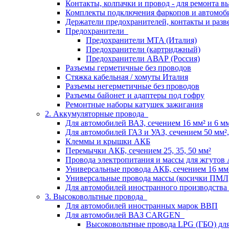
Контакты, колпачки и провод - для ремонта 
Комплекты подключения фаркопов и автомоб
Держатели предохранителей, контакты и разв
Предохранители
Предохранители MTA (Италия)
Предохранители (картриджный)
Предохранители АВАР (Россия)
Разъемы герметичные без проводов
Стяжка кабельная / хомуты Италия
Разъемы негерметичные без проводов
Разъемы байонет и адаптеры под гофру
Ремонтные наборы катушек зажигания
2. Аккумуляторные провода
Для автомобилей ВАЗ, сечением 16 мм² и 6 мм²
Для автомобилей ГАЗ и УАЗ, сечением 50 мм², 
Клеммы и крышки АКБ
Перемычки АКБ, сечением 25, 35, 50 мм²
Провода электропитания и массы для жгутов
Универсальные провода АКБ, сечением 16 мм
Универсальные провода массы (косички ПМЛ
Для автомобилей иностранного производства
3. Высоковольтные провода
Для автомобилей иностранных марок ВВП
Для автомобилей ВАЗ CARGEN
Высоковольтные провода LPG (ГБО) дл