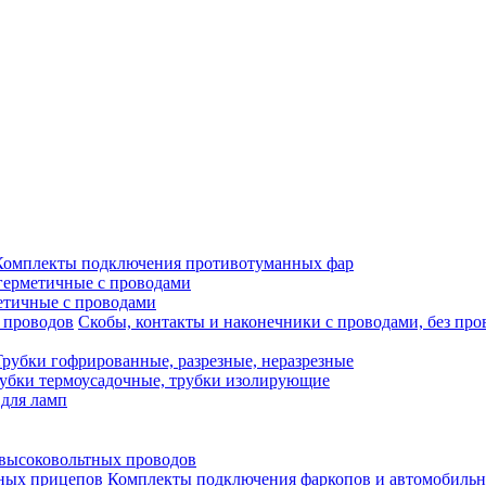
Комплекты подключения противотуманных фар
герметичные с проводами
етичные с проводами
Скобы, контакты и наконечники с проводами, без про
Трубки гофрированные, разрезные, неразрезные
убки термоусадочные, трубки изолирующие
 для ламп
а высоковольтных проводов
Комплекты подключения фаркопов и автомобиль