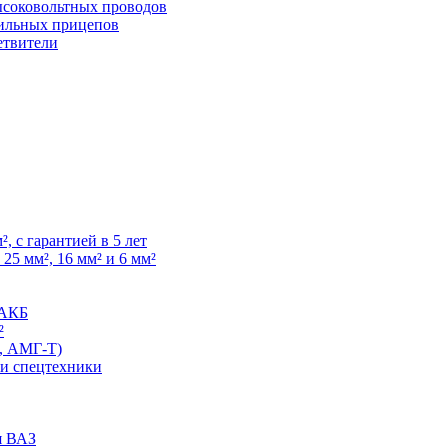
высоковольтных проводов
ильных прицепов
етвители
, с гарантией в 5 лет
25 мм², 16 мм² и 6 мм²
 АКБ
²
, АМГ-Т)
 и спецтехники
я ВАЗ