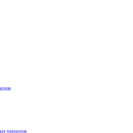
водов
ных прицепов