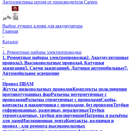
Автоэлектрика оптом от производителя Cargen
Выбор лучших клемм для аккумулятора
Главная
-
Каталог
-
1. Ремонтные наборы электропроводки
1. Ремонтные наборы электропроводки
2. Аккумуляторные
провода
3. Высоковольтные провода
4. Катушки
зажигания
5. Свечи зажигания
6. Датчики автомобильные
7.
Автомобильное освещение
-
Провод ПВАМ
Жгуты низковольтных проводов
Комплекты подключения
противотуманных фар
Разъемы негерметичные с
проводами
Разъемы герметичные с проводами
Скобы,
контакты и наконечники с проводами, без проводов
Трубки
гофрированные, разрезные, неразрезные
Трубки
термоусадочные, трубки изолирующие
Патроны и разъёмы
для ламп
Изоляционная лента
Контакты, колпачки и
провод - для ремонта высоковольтных