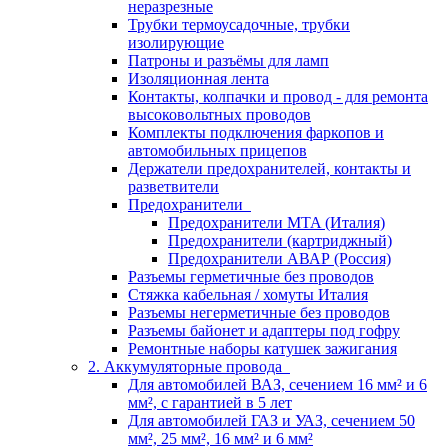
неразрезные
Трубки термоусадочные, трубки
изолирующие
Патроны и разъёмы для ламп
Изоляционная лента
Контакты, колпачки и провод - для ремонта
высоковольтных проводов
Комплекты подключения фаркопов и
автомобильных прицепов
Держатели предохранителей, контакты и
разветвители
Предохранители
Предохранители MTA (Италия)
Предохранители (картриджный)
Предохранители АВАР (Россия)
Разъемы герметичные без проводов
Стяжка кабельная / хомуты Италия
Разъемы негерметичные без проводов
Разъемы байонет и адаптеры под гофру
Ремонтные наборы катушек зажигания
2. Аккумуляторные провода
Для автомобилей ВАЗ, сечением 16 мм² и 6
мм², с гарантией в 5 лет
Для автомобилей ГАЗ и УАЗ, сечением 50
мм², 25 мм², 16 мм² и 6 мм²