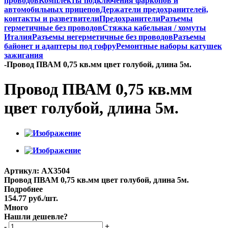
проводов
Комплекты подключения фаркопов и
автомобильных прицепов
Держатели предохранителей,
контакты и разветвители
Предохранители
Разъемы
герметичные без проводов
Стяжка кабельная / хомуты
Италия
Разъемы негерметичные без проводов
Разъемы
байонет и адаптеры под гофру
Ремонтные наборы катушек
зажигания
-
Провод ПВАМ 0,75 кв.мм цвет голубой, длина 5м.
Провод ПВАМ 0,75 кв.мм
цвет голубой, длина 5м.
Артикул:
AX3504
Провод ПВАМ 0,75 кв.мм цвет голубой, длина 5м.
Подробнее
154.77
руб.
/шт.
Много
Нашли дешевле?
-
+