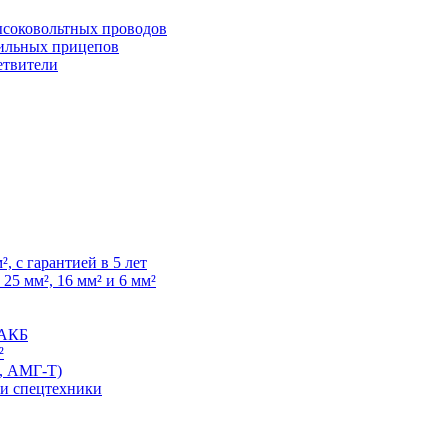
высоковольтных проводов
ильных прицепов
етвители
, с гарантией в 5 лет
25 мм², 16 мм² и 6 мм²
 АКБ
²
, АМГ-Т)
 и спецтехники