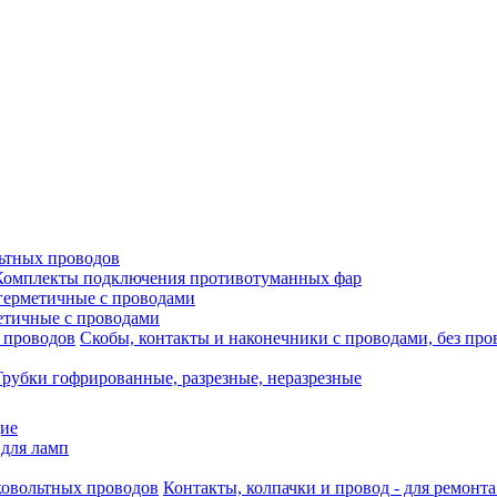
ьтных проводов
Комплекты подключения противотуманных фар
герметичные с проводами
етичные с проводами
Скобы, контакты и наконечники с проводами, без про
Трубки гофрированные, разрезные, неразрезные
щие
 для ламп
Контакты, колпачки и провод - для ремонт