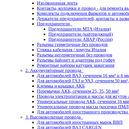
Изоляционная лента
Контакты, колпачки и провод - для ремонта 
Комплекты подключения фаркопов и автомоб
Держатели предохранителей, контакты и разв
Предохранители
Предохранители MTA (Италия)
Предохранители (картриджный)
Предохранители АВАР (Россия)
Разъемы герметичные без проводов
Стяжка кабельная / хомуты Италия
Разъемы негерметичные без проводов
Разъемы байонет и адаптеры под гофру
Ремонтные наборы катушек зажигания
2. Аккумуляторные провода
Для автомобилей ВАЗ, сечением 16 мм² и 6 мм²
Для автомобилей ГАЗ и УАЗ, сечением 50 мм², 
Клеммы и крышки АКБ
Перемычки АКБ, сечением 25, 35, 50 мм²
Провода электропитания и массы для жгутов
Универсальные провода АКБ, сечением 16 мм
Универсальные провода массы (косички ПМЛ
Для автомобилей иностранного производства
3. Высоковольтные провода
Для автомобилей иностранных марок ВВП
Для автомобилей ВАЗ CARGEN