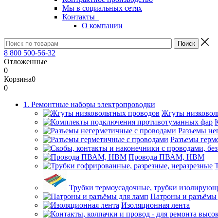
Мы в социальных сетях
Контакты
О компании
8 800 500-56-32
Отложенные
0
Корзина
0
0
1. Ремонтные наборы электропроводки
Жгуты низковол
Разъемы не
Разъемы герм
Провода ПВАМ, НВМ
Трубки термоусадочные, трубки изолирую
Патроны и разъёмы
Изоляционная лента