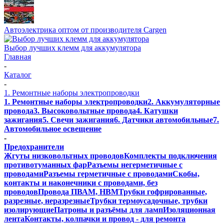
Автоэлектрика оптом от производителя Cargen
Выбор лучших клемм для аккумулятора
Главная
-
Каталог
-
1. Ремонтные наборы электропроводки
1. Ремонтные наборы электропроводки
2. Аккумуляторные
провода
3. Высоковольтные провода
4. Катушки
зажигания
5. Свечи зажигания
6. Датчики автомобильные
7.
Автомобильное освещение
-
Предохранители
Жгуты низковольтных проводов
Комплекты подключения
противотуманных фар
Разъемы негерметичные с
проводами
Разъемы герметичные с проводами
Скобы,
контакты и наконечники с проводами, без
проводов
Провода ПВАМ, НВМ
Трубки гофрированные,
разрезные, неразрезные
Трубки термоусадочные, трубки
изолирующие
Патроны и разъёмы для ламп
Изоляционная
лента
Контакты, колпачки и провод - для ремонта