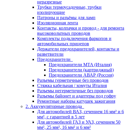
неразрезные
Трубки термоусадочные, трубки
изолирующие
Патроны и разъёмы для ламп
Изоляционная лента
Контакты, колпачки и провод - для ремонта
высоковольтных проводов
Комплекты подключения фаркопов и
автомобильных прицепов
Держатели предохранителей, контакты и
разветвители
Предохранители
Предохранители MTA (Италия)
Предохранители (картриджный)
Предохранители АВАР (Россия)
Разъемы герметичные без проводов
Стяжка кабельная / хомуты Италия
Разъемы негерметичные без проводов
Разъемы байонет и адаптеры под гофру
Ремонтные наборы катушек зажигания
2. Аккумуляторные провода
Для автомобилей ВАЗ, сечением 16 мм² и 6
мм², с гарантией в 5 лет
Для автомобилей ГАЗ и УАЗ, сечением 50
мм², 25 мм², 16 мм² и 6 мм²