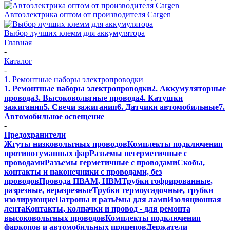
Автоэлектрика оптом от производителя Cargen
Выбор лучших клемм для аккумулятора
Главная
-
Каталог
-
1. Ремонтные наборы электропроводки
1. Ремонтные наборы электропроводки
2. Аккумуляторные
провода
3. Высоковольтные провода
4. Катушки
зажигания
5. Свечи зажигания
6. Датчики автомобильные
7.
Автомобильное освещение
-
Предохранители
Жгуты низковольтных проводов
Комплекты подключения
противотуманных фар
Разъемы негерметичные с
проводами
Разъемы герметичные с проводами
Скобы,
контакты и наконечники с проводами, без
проводов
Провода ПВАМ, НВМ
Трубки гофрированные,
разрезные, неразрезные
Трубки термоусадочные, трубки
изолирующие
Патроны и разъёмы для ламп
Изоляционная
лента
Контакты, колпачки и провод - для ремонта
высоковольтных проводов
Комплекты подключения
фаркопов и автомобильных прицепов
Держатели