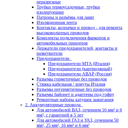
неразрезные
Трубки термоусадочные, трубки
изолирующие
Патроны и разъёмы для ламп
Изоляционная лента
Контакты, колпачки и провод - для ремонта
высоковольтных проводов
Комплекты подключения фаркопов и
автомобильных прицепов
Держатели предохранителей, контакты и
разветвители
Предохранители
Предохранители MTA (Италия)
Предохранители (картриджный)
Предохранители АВАР (Россия)
Разъемы герметичные без проводов
Стяжка кабельная / хомуты Италия
Разъемы негерметичные без проводов
Разъемы байонет и адаптеры под гофру
Ремонтные наборы катушек зажигания
2. Аккумуляторные провода
Для автомобилей ВАЗ, сечением 16 мм² и 6
мм², с гарантией в 5 лет
Для автомобилей ГАЗ и УАЗ, сечением 50
мм², 25 мм², 16 мм² и 6 мм²