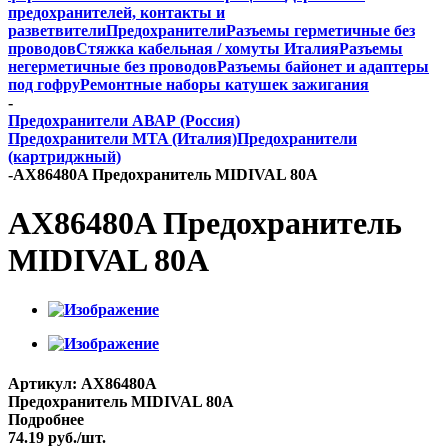
предохранителей, контакты и
разветвители
Предохранители
Разъемы герметичные без
проводов
Стяжка кабельная / хомуты Италия
Разъемы
негерметичные без проводов
Разъемы байонет и адаптеры
под гофру
Ремонтные наборы катушек зажигания
-
Предохранители АВАР (Россия)
Предохранители MTA (Италия)
Предохранители
(картриджный)
-
AX86480A Предохранитель MIDIVAL 80A
AX86480A Предохранитель
MIDIVAL 80A
Артикул:
AX86480A
Предохранитель MIDIVAL 80A
Подробнее
74.19
руб.
/шт.