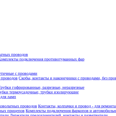
ьтных проводов
Комплекты подключения противотуманных фар
етичные с проводами
Скобы, контакты и наконечники с проводами, без про
Трубки гофрированные, разрезные, неразрезные
убки термоусадочные, трубки изолирующие
 для ламп
Контакты, колпачки и провод - для ремонт
Комплекты подключения фаркопов и автомобиль
Держатели предохранителей, контакты и разветвители