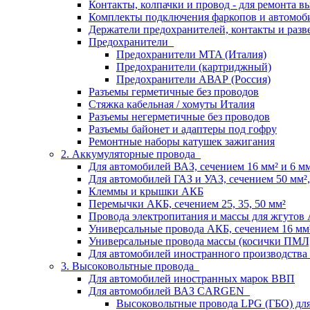
Контакты, колпачки и провод - для ремонта 
Комплекты подключения фаркопов и автомоб
Держатели предохранителей, контакты и разв
Предохранители
Предохранители MTA (Италия)
Предохранители (картриджный)
Предохранители АВАР (Россия)
Разъемы герметичные без проводов
Стяжка кабельная / хомуты Италия
Разъемы негерметичные без проводов
Разъемы байонет и адаптеры под гофру
Ремонтные наборы катушек зажигания
2. Аккумуляторные провода
Для автомобилей ВАЗ, сечением 16 мм² и 6 мм²
Для автомобилей ГАЗ и УАЗ, сечением 50 мм², 
Клеммы и крышки АКБ
Перемычки АКБ, сечением 25, 35, 50 мм²
Провода электропитания и массы для жгутов
Универсальные провода АКБ, сечением 16 мм
Универсальные провода массы (косички ПМЛ
Для автомобилей иностранного производства
3. Высоковольтные провода
Для автомобилей иностранных марок ВВП
Для автомобилей ВАЗ CARGEN
Высоковольтные провода LPG (ГБО) дл