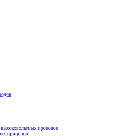
водов
а высоковольтных проводов
ных прицепов