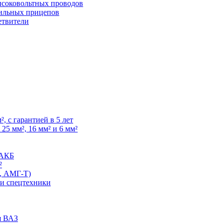
высоковольтных проводов
ильных прицепов
етвители
, с гарантией в 5 лет
25 мм², 16 мм² и 6 мм²
 АКБ
²
, АМГ-Т)
 и спецтехники
я ВАЗ