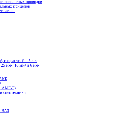
высоковольтных проводов
ильных прицепов
етвители
, с гарантией в 5 лет
25 мм², 16 мм² и 6 мм²
 АКБ
²
, АМГ-Т)
 и спецтехники
я ВАЗ