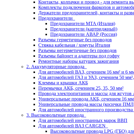
Контакты, колпачки и провод - для ремонта 
Комплекты подключения фаркопов и автомоб
Держатели предохранителей, контакты и разв
Предохранители
Предохранители MTA (Италия)
Предохранители (картриджный)
Предохранители АВАР (Россия)
Разъемы герметичные без проводов
Стяжка кабельная / хомуты Италия
Разъемы негерметичные без проводов
Разъемы байонет и адаптеры под гофру
Ремонтные наборы катушек зажигания
2. Аккумуляторные провода
Для автомобилей ВАЗ, сечением 16 мм² и 6 мм²
Для автомобилей ГАЗ и УАЗ, сечением 50 мм², 
Клеммы и крышки АКБ
Перемычки АКБ, сечением 25, 35, 50 мм²
Провода электропитания и массы для жгутов
Универсальные провода АКБ, сечением 16 мм
Универсальные провода массы (косички ПМЛ
Для автомобилей иностранного производства
3. Высоковольтные провода
Для автомобилей иностранных марок ВВП
Для автомобилей ВАЗ CARGEN
Высоковольтные провода LPG (ГБО) дл