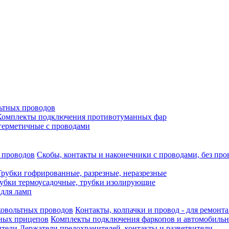
ьтных проводов
Комплекты подключения противотуманных фар
герметичные с проводами
Скобы, контакты и наконечники с проводами, без про
Трубки гофрированные, разрезные, неразрезные
убки термоусадочные, трубки изолирующие
 для ламп
Контакты, колпачки и провод - для ремонт
Комплекты подключения фаркопов и автомобиль
Держатели предохранителей, контакты и разветвители