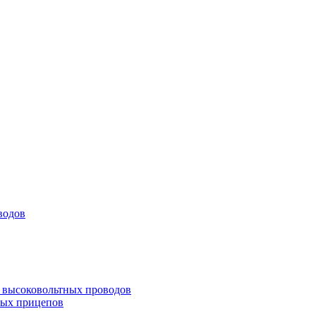
водов
а высоковольтных проводов
ных прицепов