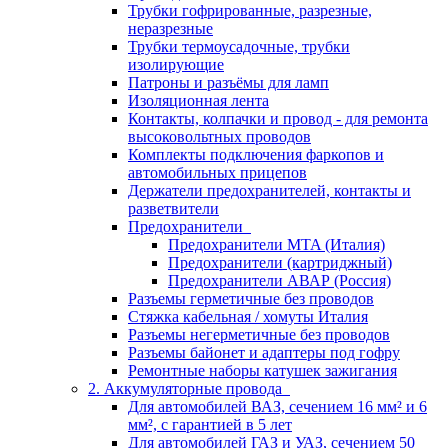
Трубки гофрированные, разрезные,
неразрезные
Трубки термоусадочные, трубки
изолирующие
Патроны и разъёмы для ламп
Изоляционная лента
Контакты, колпачки и провод - для ремонта
высоковольтных проводов
Комплекты подключения фаркопов и
автомобильных прицепов
Держатели предохранителей, контакты и
разветвители
Предохранители
Предохранители MTA (Италия)
Предохранители (картриджный)
Предохранители АВАР (Россия)
Разъемы герметичные без проводов
Стяжка кабельная / хомуты Италия
Разъемы негерметичные без проводов
Разъемы байонет и адаптеры под гофру
Ремонтные наборы катушек зажигания
2. Аккумуляторные провода
Для автомобилей ВАЗ, сечением 16 мм² и 6
мм², с гарантией в 5 лет
Для автомобилей ГАЗ и УАЗ, сечением 50