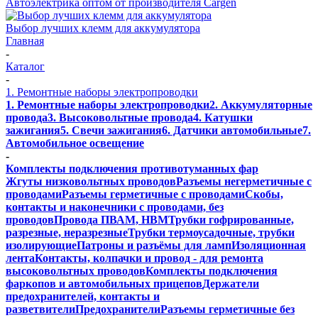
Автоэлектрика оптом от производителя Cargen
Выбор лучших клемм для аккумулятора
Главная
-
Каталог
-
1. Ремонтные наборы электропроводки
1. Ремонтные наборы электропроводки
2. Аккумуляторные
провода
3. Высоковольтные провода
4. Катушки
зажигания
5. Свечи зажигания
6. Датчики автомобильные
7.
Автомобильное освещение
-
Комплекты подключения противотуманных фар
Жгуты низковольтных проводов
Разъемы негерметичные с
проводами
Разъемы герметичные с проводами
Скобы,
контакты и наконечники с проводами, без
проводов
Провода ПВАМ, НВМ
Трубки гофрированные,
разрезные, неразрезные
Трубки термоусадочные, трубки
изолирующие
Патроны и разъёмы для ламп
Изоляционная
лента
Контакты, колпачки и провод - для ремонта
высоковольтных проводов
Комплекты подключения
фаркопов и автомобильных прицепов
Держатели
предохранителей, контакты и
разветвители
Предохранители
Разъемы герметичные без