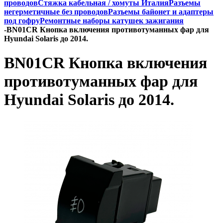
проводов
Стяжка кабельная / хомуты Италия
Разъемы
негерметичные без проводов
Разъемы байонет и адаптеры
под гофру
Ремонтные наборы катушек зажигания
-
BN01CR Кнопка включения противотуманных фар для
Hyundai Solaris до 2014.
BN01CR Кнопка включения
противотуманных фар для
Hyundai Solaris до 2014.