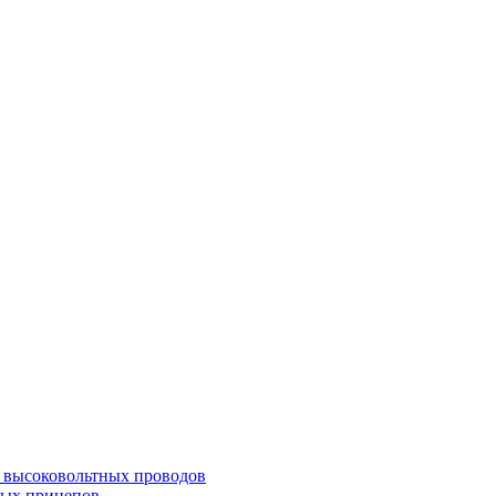
а высоковольтных проводов
ных прицепов