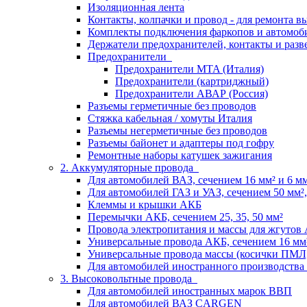
Изоляционная лента
Контакты, колпачки и провод - для ремонта 
Комплекты подключения фаркопов и автомоб
Держатели предохранителей, контакты и разв
Предохранители
Предохранители MTA (Италия)
Предохранители (картриджный)
Предохранители АВАР (Россия)
Разъемы герметичные без проводов
Стяжка кабельная / хомуты Италия
Разъемы негерметичные без проводов
Разъемы байонет и адаптеры под гофру
Ремонтные наборы катушек зажигания
2. Аккумуляторные провода
Для автомобилей ВАЗ, сечением 16 мм² и 6 мм²
Для автомобилей ГАЗ и УАЗ, сечением 50 мм², 
Клеммы и крышки АКБ
Перемычки АКБ, сечением 25, 35, 50 мм²
Провода электропитания и массы для жгутов
Универсальные провода АКБ, сечением 16 мм
Универсальные провода массы (косички ПМЛ
Для автомобилей иностранного производства
3. Высоковольтные провода
Для автомобилей иностранных марок ВВП
Для автомобилей ВАЗ CARGEN