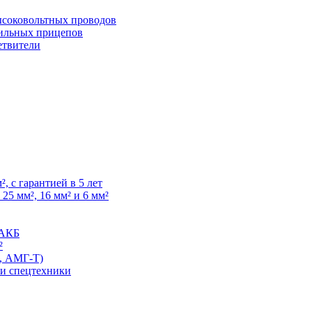
высоковольтных проводов
ильных прицепов
етвители
, с гарантией в 5 лет
25 мм², 16 мм² и 6 мм²
 АКБ
²
, АМГ-Т)
 и спецтехники