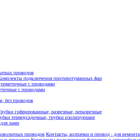
ьтных проводов
Комплекты подключения противотуманных фар
герметичные с проводами
етичные с проводами
и, без проводов
Трубки гофрированные, разрезные, неразрезные
убки термоусадочные, трубки изолирующие
 для ламп
Контакты, колпачки и провод - для ремонт
Комплекты подключения фаркопов и автомобиль