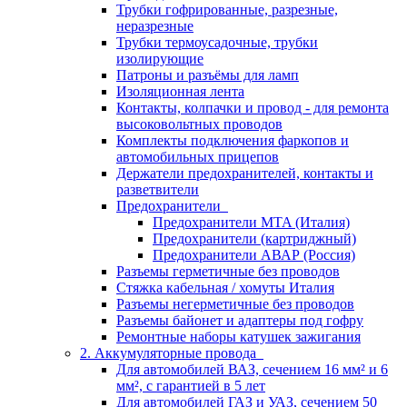
Трубки гофрированные, разрезные,
неразрезные
Трубки термоусадочные, трубки
изолирующие
Патроны и разъёмы для ламп
Изоляционная лента
Контакты, колпачки и провод - для ремонта
высоковольтных проводов
Комплекты подключения фаркопов и
автомобильных прицепов
Держатели предохранителей, контакты и
разветвители
Предохранители
Предохранители MTA (Италия)
Предохранители (картриджный)
Предохранители АВАР (Россия)
Разъемы герметичные без проводов
Стяжка кабельная / хомуты Италия
Разъемы негерметичные без проводов
Разъемы байонет и адаптеры под гофру
Ремонтные наборы катушек зажигания
2. Аккумуляторные провода
Для автомобилей ВАЗ, сечением 16 мм² и 6
мм², с гарантией в 5 лет
Для автомобилей ГАЗ и УАЗ, сечением 50