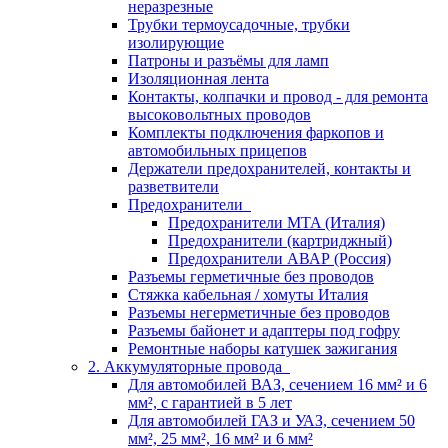
неразрезные
Трубки термоусадочные, трубки
изолирующие
Патроны и разъёмы для ламп
Изоляционная лента
Контакты, колпачки и провод - для ремонта
высоковольтных проводов
Комплекты подключения фаркопов и
автомобильных прицепов
Держатели предохранителей, контакты и
разветвители
Предохранители
Предохранители MTA (Италия)
Предохранители (картриджный)
Предохранители АВАР (Россия)
Разъемы герметичные без проводов
Стяжка кабельная / хомуты Италия
Разъемы негерметичные без проводов
Разъемы байонет и адаптеры под гофру
Ремонтные наборы катушек зажигания
2. Аккумуляторные провода
Для автомобилей ВАЗ, сечением 16 мм² и 6
мм², с гарантией в 5 лет
Для автомобилей ГАЗ и УАЗ, сечением 50
мм², 25 мм², 16 мм² и 6 мм²