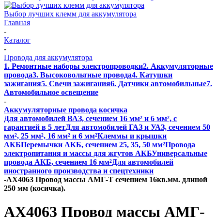
Выбор лучших клемм для аккумулятора
Главная
-
Каталог
-
Провода для аккумулятора
1. Ремонтные наборы электропроводки
2. Аккумуляторные
провода
3. Высоковольтные провода
4. Катушки
зажигания
5. Свечи зажигания
6. Датчики автомобильные
7.
Автомобильное освещение
-
Аккумуляторные провода косичка
Для автомобилей ВАЗ, сечением 16 мм² и 6 мм², с
гарантией в 5 лет
Для автомобилей ГАЗ и УАЗ, сечением 50
мм², 25 мм², 16 мм² и 6 мм²
Клеммы и крышки
АКБ
Перемычки АКБ, сечением 25, 35, 50 мм²
Провода
электропитания и массы для жгутов АКБ
Универсальные
провода АКБ, сечением 16 мм²
Для автомобилей
иностранного производства и спецтехники
-
AX4063 Провод массы АМГ-Т сечением 16кв.мм. длиной
250 мм (косичка).
AX4063 Провод массы АМГ-