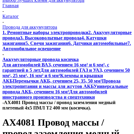
Выбор лучших клемм для аккумулятора
Главная
-
Каталог
-
Провода для аккумулятора
1. Ремонтные наборы электропроводки
2. Аккумуляторные
провода
3. Высоковольтные провода
4. Катушки
зажигания
5. Свечи зажигания
6. Датчики автомобильные
7.
Автомобильное освещение
-
Аккумуляторные провода косичка
Для автомобилей ВАЗ, сечением 16 мм² и 6 мм², с
гарантией в 5 лет
Для автомобилей ГАЗ и УАЗ, сечением 50
мм², 25 мм², 16 мм² и 6 мм²
Клеммы и крышки
АКБ
Перемычки АКБ, сечением 25, 35, 50 мм²
Провода
электропитания и массы для жгутов АКБ
Универсальные
провода АКБ, сечением 16 мм²
Для автомобилей
иностранного производства и спецтехники
-
AX4081 Провод массы / провод заземления медный
плетеный 4х5 ПМЛ Т2 400 мм (косичка).
AX4081 Провод массы /
провод заземления медный