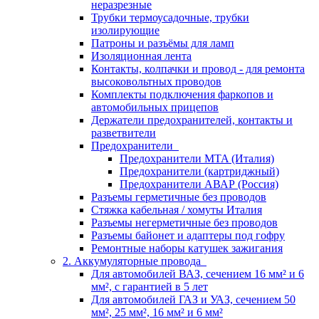
неразрезные
Трубки термоусадочные, трубки
изолирующие
Патроны и разъёмы для ламп
Изоляционная лента
Контакты, колпачки и провод - для ремонта
высоковольтных проводов
Комплекты подключения фаркопов и
автомобильных прицепов
Держатели предохранителей, контакты и
разветвители
Предохранители
Предохранители MTA (Италия)
Предохранители (картриджный)
Предохранители АВАР (Россия)
Разъемы герметичные без проводов
Стяжка кабельная / хомуты Италия
Разъемы негерметичные без проводов
Разъемы байонет и адаптеры под гофру
Ремонтные наборы катушек зажигания
2. Аккумуляторные провода
Для автомобилей ВАЗ, сечением 16 мм² и 6
мм², с гарантией в 5 лет
Для автомобилей ГАЗ и УАЗ, сечением 50
мм², 25 мм², 16 мм² и 6 мм²