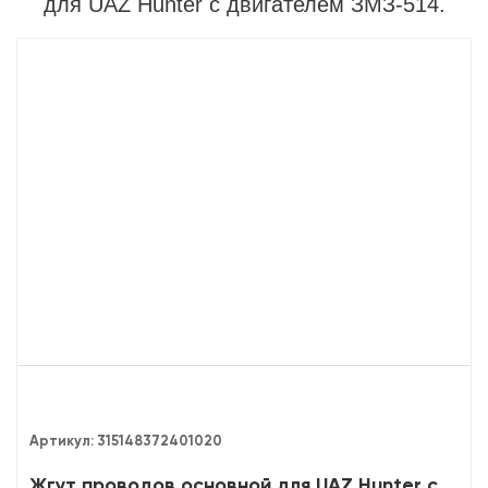
для UAZ Hunter с двигателем ЗМЗ-514.
Артикул:
315148372401020
Жгут проводов основной для UAZ Hunter с