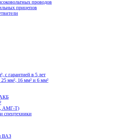
высоковольтных проводов
ильных прицепов
етвители
, с гарантией в 5 лет
25 мм², 16 мм² и 6 мм²
 АКБ
²
, АМГ-Т)
 и спецтехники
я ВАЗ