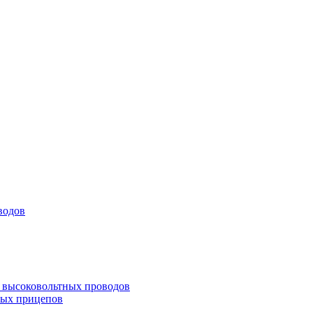
водов
а высоковольтных проводов
ных прицепов