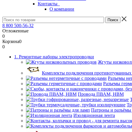
Контакты
О компании
8 800 500-56-32
Отложенные
0
Корзина
0
0
1. Ремонтные наборы электропроводки
Жгуты низковол
Комплекты подключения противотуманных
Разъемы не
Разъемы герм
Провода ПВАМ, НВМ
Тр
Патроны и разъёмы
Изоляционная лента