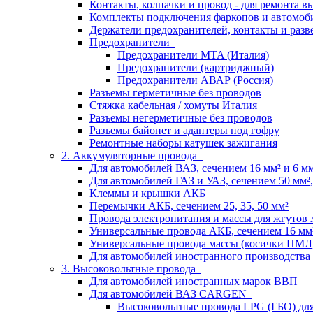
Контакты, колпачки и провод - для ремонта 
Комплекты подключения фаркопов и автомоб
Держатели предохранителей, контакты и разв
Предохранители
Предохранители MTA (Италия)
Предохранители (картриджный)
Предохранители АВАР (Россия)
Разъемы герметичные без проводов
Стяжка кабельная / хомуты Италия
Разъемы негерметичные без проводов
Разъемы байонет и адаптеры под гофру
Ремонтные наборы катушек зажигания
2. Аккумуляторные провода
Для автомобилей ВАЗ, сечением 16 мм² и 6 мм²
Для автомобилей ГАЗ и УАЗ, сечением 50 мм², 
Клеммы и крышки АКБ
Перемычки АКБ, сечением 25, 35, 50 мм²
Провода электропитания и массы для жгутов
Универсальные провода АКБ, сечением 16 мм
Универсальные провода массы (косички ПМЛ
Для автомобилей иностранного производства
3. Высоковольтные провода
Для автомобилей иностранных марок ВВП
Для автомобилей ВАЗ CARGEN
Высоковольтные провода LPG (ГБО) дл