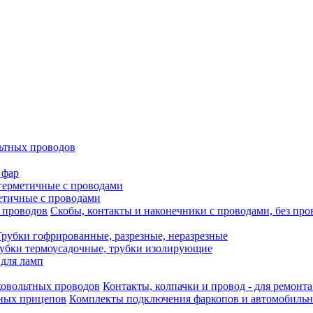
ьтных проводов
 фар
герметичные с проводами
етичные с проводами
Скобы, контакты и наконечники с проводами, без про
Трубки гофрированные, разрезные, неразрезные
убки термоусадочные, трубки изолирующие
 для ламп
Контакты, колпачки и провод - для ремонт
Комплекты подключения фаркопов и автомобиль