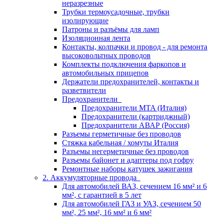
неразрезные
Трубки термоусадочные, трубки
изолирующие
Патроны и разъёмы для ламп
Изоляционная лента
Контакты, колпачки и провод - для ремонта
высоковольтных проводов
Комплекты подключения фаркопов и
автомобильных прицепов
Держатели предохранителей, контакты и
разветвители
Предохранители
Предохранители MTA (Италия)
Предохранители (картриджный)
Предохранители АВАР (Россия)
Разъемы герметичные без проводов
Стяжка кабельная / хомуты Италия
Разъемы негерметичные без проводов
Разъемы байонет и адаптеры под гофру
Ремонтные наборы катушек зажигания
2. Аккумуляторные провода
Для автомобилей ВАЗ, сечением 16 мм² и 6
мм², с гарантией в 5 лет
Для автомобилей ГАЗ и УАЗ, сечением 50
мм², 25 мм², 16 мм² и 6 мм²