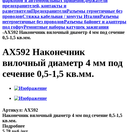
фаркопов и автомобильных прицепов
Держатели
предохранителей, контакты и
разветвители
Предохранители
Разъемы герметичные без
проводов
Стяжка кабельная / хомуты Италия
Разъемы
негерметичные без проводов
Разъемы байонет и адаптеры
под гофру
Ремонтные наборы катушек зажигания
-
AX592 Наконечник вилочный диаметр 4 мм под сечение
0,5-1,5 кв.мм.
AX592 Наконечник
вилочный диаметр 4 мм под
сечение 0,5-1,5 кв.мм.
Артикул:
AX592
Наконечник вилочный диаметр 4 мм под сечение 0,5-1,5
кв.мм.
Подробнее
5.78
руб.
/шт.