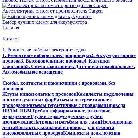
Автоэлектрика оптом от производителя Cargen
Выбор лучших клемм для аккумулятора
Главная
-
Каталог
-
1. Ремонтные наборы электропроводки
1. Ремонтные наборы электропроводки
2. Аккумуляторные
провода
3. Высоковольтные провода
4. Катушки
зажигания
5. Свечи зажигания
6. Датчики автомобильные
7.
Автомобильное освещение
-
Скобы, контакты и наконечники с проводами, без
проводов
Жгуты низковольтных проводов
Комплекты подключения
противотуманных фар
Разъемы негерметичные с
проводами
Разъемы герметичные с проводами
Провода
ПВАМ, НВМ
Трубки гофрированные, разрезные,
неразрезные
Трубки термоусадочные, трубки
изолирующие
Патроны и разъёмы для ламп
Изоляционная
лента
Контакты, колпачки и провод - для ремонта
высоковольтных проводов
Комплекты подключения