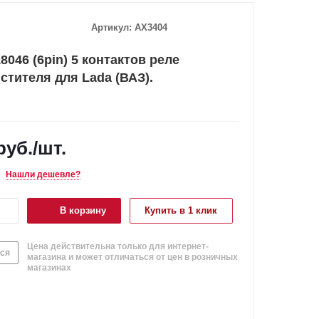
Артикул:
AX3404
8046 (6pin) 5 контактов реле
стителя для Lada (ВАЗ).
руб.
/шт.
Нашли дешевле?
В корзину
Купить в 1 клик
Цена действительна только для интернет-
ся
магазина и может отличаться от цен в розничных
магазинах