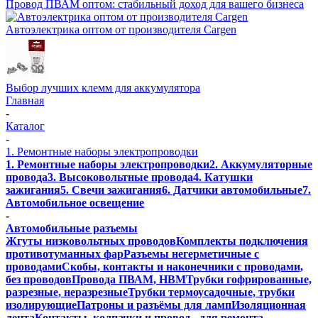
Провод ПВАМ оптом: стабильный доход для вашего бизнеса
Автоэлектрика оптом от производителя Cargen
Выбор лучших клемм для аккумулятора
Главная
-
Каталог
-
1. Ремонтные наборы электропроводки
1. Ремонтные наборы электропроводки
2. Аккумуляторные
провода
3. Высоковольтные провода
4. Катушки
зажигания
5. Свечи зажигания
6. Датчики автомобильные
7.
Автомобильное освещение
-
Автомобильные разъемы
Жгуты низковольтных проводов
Комплекты подключения
противотуманных фар
Разъемы негерметичные с
проводами
Скобы, контакты и наконечники с проводами,
без проводов
Провода ПВАМ, НВМ
Трубки гофрированные,
разрезные, неразрезные
Трубки термоусадочные, трубки
изолирующие
Патроны и разъёмы для ламп
Изоляционная
лента
Контакты, колпачки и провод - для ремонта