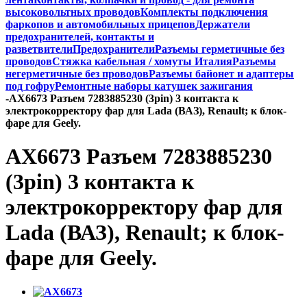
высоковольтных проводов
Комплекты подключения
фаркопов и автомобильных прицепов
Держатели
предохранителей, контакты и
разветвители
Предохранители
Разъемы герметичные без
проводов
Стяжка кабельная / хомуты Италия
Разъемы
негерметичные без проводов
Разъемы байонет и адаптеры
под гофру
Ремонтные наборы катушек зажигания
-
AX6673 Разъем 7283885230 (3pin) 3 контакта к
электрокорректору фар для Lada (ВАЗ), Renault; к блок-
фаре для Geely.
AX6673 Разъем 7283885230
(3pin) 3 контакта к
электрокорректору фар для
Lada (ВАЗ), Renault; к блок-
фаре для Geely.