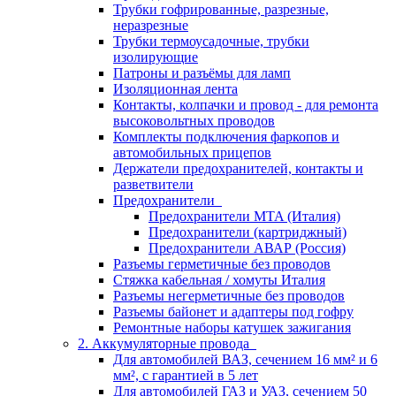
Трубки гофрированные, разрезные,
неразрезные
Трубки термоусадочные, трубки
изолирующие
Патроны и разъёмы для ламп
Изоляционная лента
Контакты, колпачки и провод - для ремонта
высоковольтных проводов
Комплекты подключения фаркопов и
автомобильных прицепов
Держатели предохранителей, контакты и
разветвители
Предохранители
Предохранители MTA (Италия)
Предохранители (картриджный)
Предохранители АВАР (Россия)
Разъемы герметичные без проводов
Стяжка кабельная / хомуты Италия
Разъемы негерметичные без проводов
Разъемы байонет и адаптеры под гофру
Ремонтные наборы катушек зажигания
2. Аккумуляторные провода
Для автомобилей ВАЗ, сечением 16 мм² и 6
мм², с гарантией в 5 лет
Для автомобилей ГАЗ и УАЗ, сечением 50