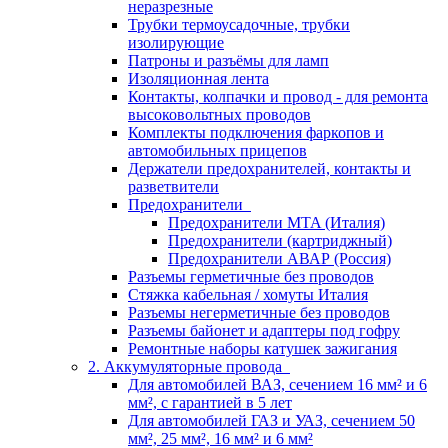
неразрезные
Трубки термоусадочные, трубки
изолирующие
Патроны и разъёмы для ламп
Изоляционная лента
Контакты, колпачки и провод - для ремонта
высоковольтных проводов
Комплекты подключения фаркопов и
автомобильных прицепов
Держатели предохранителей, контакты и
разветвители
Предохранители
Предохранители MTA (Италия)
Предохранители (картриджный)
Предохранители АВАР (Россия)
Разъемы герметичные без проводов
Стяжка кабельная / хомуты Италия
Разъемы негерметичные без проводов
Разъемы байонет и адаптеры под гофру
Ремонтные наборы катушек зажигания
2. Аккумуляторные провода
Для автомобилей ВАЗ, сечением 16 мм² и 6
мм², с гарантией в 5 лет
Для автомобилей ГАЗ и УАЗ, сечением 50
мм², 25 мм², 16 мм² и 6 мм²