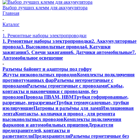
Выбор лучших клемм для аккумулятора
Главная
-
Каталог
-
1. Ремонтные наборы электропроводки
1. Ремонтные наборы электропроводки
2. Аккумуляторные
провода
3. Высоковольтные провода
4. Катушки
зажигания
5. Свечи зажигания
6. Датчики автомобильные
7.
Автомобильное освещение
-
Разъемы байонет и адаптеры под гофру
Жгуты низковольтных проводов
Комплекты подключения
противотуманных фар
Разъемы негерметичные с
проводами
Разъемы герметичные с проводами
Скобы,
контакты и наконечники с проводами, без
проводов
Провода ПВАМ, НВМ
Трубки гофрированные,
разрезные, неразрезные
Трубки термоусадочные, трубки
изолирующие
Патроны и разъёмы для ламп
Изоляционная
лента
Контакты, колпачки и провод - для ремонта
высоковольтных проводов
Комплекты подключения
фаркопов и автомобильных прицепов
Держатели
предохранителей, контакты и
разветвители
Предохранители
Разъемы герметичные без