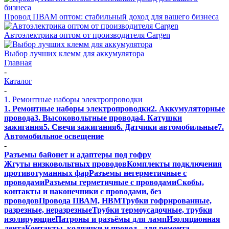
Провод ПВАМ оптом: стабильный доход для вашего бизнеса
Автоэлектрика оптом от производителя Cargen
Выбор лучших клемм для аккумулятора
Главная
-
Каталог
-
1. Ремонтные наборы электропроводки
1. Ремонтные наборы электропроводки
2. Аккумуляторные
провода
3. Высоковольтные провода
4. Катушки
зажигания
5. Свечи зажигания
6. Датчики автомобильные
7.
Автомобильное освещение
-
Разъемы байонет и адаптеры под гофру
Жгуты низковольтных проводов
Комплекты подключения
противотуманных фар
Разъемы негерметичные с
проводами
Разъемы герметичные с проводами
Скобы,
контакты и наконечники с проводами, без
проводов
Провода ПВАМ, НВМ
Трубки гофрированные,
разрезные, неразрезные
Трубки термоусадочные, трубки
изолирующие
Патроны и разъёмы для ламп
Изоляционная
лента
Контакты, колпачки и провод - для ремонта