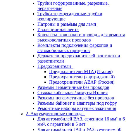
Трубки гофрированные, разрезные,
неразрезные
Трубки термоусадочные, трубки
изолирующие
Патроны и разъёмы для ламп
Изоляционная лента
Контакты, колпачки и провод - для ремонта
высоковольтных проводов
Комплекты подключения фаркопов и
автомобильных прицепов
Держатели предохранителей, контакты и
разветвители
Предохранители
Предохранители MTA (Италия)
Предохранители (картриджный)
Предохранители АВАР (Россия)
Разъемы герметичные без проводов
Стяжка кабельная / хомуты Италия
Разъемы негерметичные без проводов
Разъемы байонет и адаптеры под гофру
Ремонтные наборы катушек зажигания
2. Аккумуляторные провода
Для автомобилей ВАЗ, сечением 16 мм² и 6
мм², с гарантией в 5 лет
Для автомобилей ГАЗ и УАЗ, сечением 50