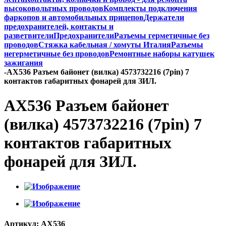
высоковольтных проводов
Комплекты подключения
фаркопов и автомобильных прицепов
Держатели
предохранителей, контакты и
разветвители
Предохранители
Разъемы герметичные без
проводов
Стяжка кабельная / хомуты Италия
Разъемы
негерметичные без проводов
Ремонтные наборы катушек
зажигания
-
AX536 Разъем байонет (вилка) 4573732216 (7pin) 7
контактов габаритных фонарей для ЗИЛ.
AX536 Разъем байонет
(вилка) 4573732216 (7pin) 7
контактов габаритных
фонарей для ЗИЛ.
Артикул:
AX536